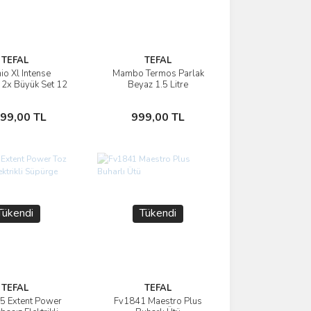
TEFAL
TEFAL
io Xl Intense
Mambo Termos Parlak
İncele
İncele
 2x Büyük Set 12
Beyaz 1.5 Litre
Parça
Stokta Yok
Stokta Yok
999,00 TL
999,00 TL
Tükendi
Tükendi
TEFAL
TEFAL
 Extent Power
Fv1841 Maestro Plus
İncele
İncele