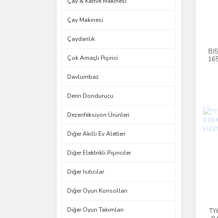
Çay & Kahve Makinesi
Çay Makinesi
Çaydanlık
BJ5
Çok Amaçlı Pişirici
165
Ino
Davlumbaz
Derin Dondurucu
Dezenfeksiyon Ürünleri
Diğer Akıllı Ev Aletleri
Diğer Elektrikli Pişiriciler
Diğer Isıtıcılar
Diğer Oyun Konsolları
Diğer Oyun Takımları
TY