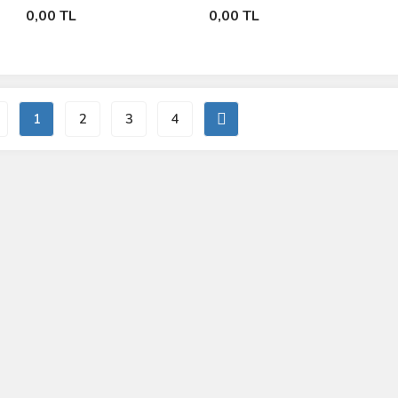
Yapışmaz Derin Tencere -
Stokta Yok
Stokta Yok
0,00 TL
0,00 TL
9100
1
2
3
4