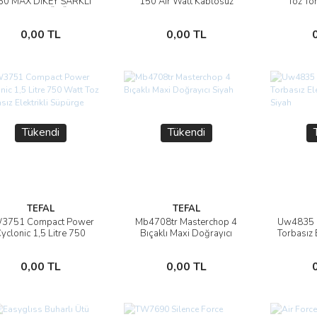
60 MAX DİKEY SARKLI
150 Air Watt Kablosuz
Toz Tor
LEKTRİKLİ SÜPÜRGE
Dikey Şarjlı Süpürge
Stokta Yok
Stokta Yok
0,00 TL
0,00 TL
Tükendi
Tükendi
TEFAL
TEFAL
3751 Compact Power
Mb4708tr Masterchop 4
Uw4835 E
İncele
İncele
yclonic 1,5 Litre 750
Bıçaklı Maxi Doğrayıcı
Torbasız 
t Toz Torbasız Elektrikli
Siyah
Süpürge
Stokta Yok
Stokta Yok
0,00 TL
0,00 TL