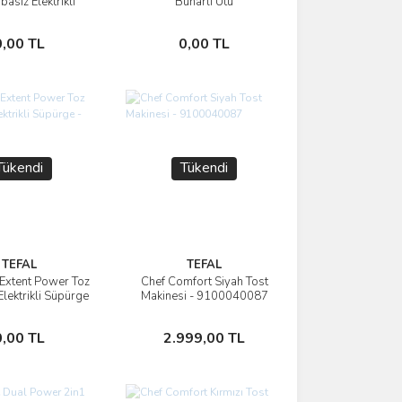
basız Elektrikli
Buharlı Ütü
Süpürge
Stokta Yok
Stokta Yok
0,00 TL
0,00 TL
Tükendi
Tükendi
TEFAL
TEFAL
xtent Power Toz
Chef Comfort Siyah Tost
İncele
İncele
Elektrikli Süpürge
Makinesi - 9100040087
- Siyah
Stokta Yok
Stokta Yok
0,00 TL
2.999,00 TL