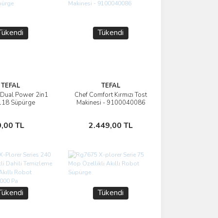
Tükendi
Tükendi
TEFAL
TEFAL
 Dual Power 2in1
Chef Comfort Kırmızı Tost
İncele
İncele
18 Süpürge
Makinesi - 9100040086
Stokta Yok
Stokta Yok
0,00 TL
2.449,00 TL
Tükendi
Tükendi