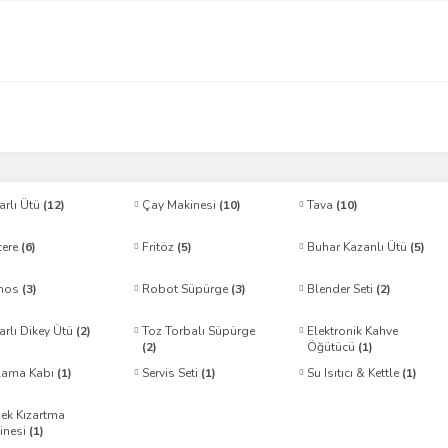
arlı Ütü
(12)
Çay Makinesi
(10)
Tava
(10)
cere
(6)
Fritöz
(5)
Buhar Kazanlı Ütü
(5)
mos
(3)
Robot Süpürge
(3)
Blender Seti
(2)
arlı Dikey Ütü
(2)
Toz Torbalı Süpürge
Elektronik Kahve
(2)
Öğütücü
(1)
lama Kabı
(1)
Servis Seti
(1)
Su Isıtıcı & Kettle
(1)
ek Kızartma
inesi
(1)