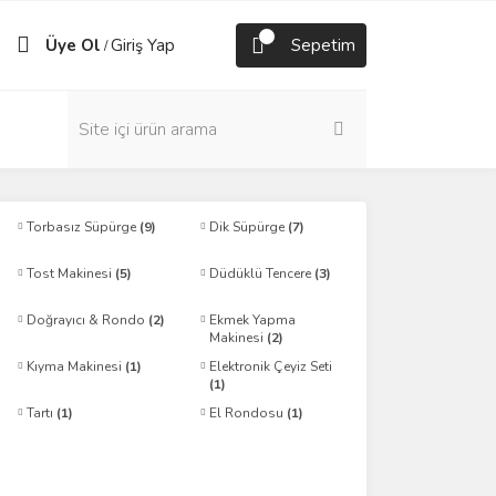
Üye Ol
Giriş Yap
Sepetim
/
Torbasız Süpürge
(9)
Dik Süpürge
(7)
Tost Makinesi
(5)
Düdüklü Tencere
(3)
Doğrayıcı & Rondo
(2)
Ekmek Yapma
Makinesi
(2)
Kıyma Makinesi
(1)
Elektronik Çeyiz Seti
(1)
Tartı
(1)
El Rondosu
(1)