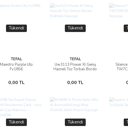
Tükendi
Tükendi
TEFAL
TEFAL
Maestro Purple Ütü
Uw3113 Power Xl Geniş
Silence
İncele
İncele
Fv1856
Hazneli Toz Torbalı Bordo
TW7C8
Elektrikli Süpürge
Torb
Stokta Yok
Stokta Yok
0,00 TL
0,00 TL
Tükendi
Tükendi