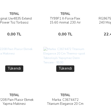
TEFAL
TEFAL
ginal Uw4835 Extend
TY99F1 X-Force Flex
RG9675 
İncele
İncele
Power Toz Torbasız
15.60 Animal 230 Air
240 Mop 
Elektrikli Süpürge
Watt Kablosuz Şarjlı Dikey
Temizl
Süpürge
Akıllı 
Stokta Yok
Stokta Yok
0,00 TL
0,00 TL
22.
Tükendi
Tükendi
TEFAL
TEFAL
208 Pain Plaisir Ekmek
Marka: C3674472
İncele
İncele
Yapma Makinesi
Titanium Elegance 20 Cm
Thermo-spot Teknolojili