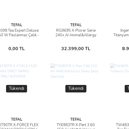
TEFAL
TEFAL
098 Tea Expert Deluxe
RG9695 X-Plorer Serie
Ingen
İncele
İncele
0 W Paslanmaz Çelik -
240+ AI Animal&Allergy
Titanyum
x Demlikli Çay Makinesi
Mop Özellikli Akıllı Robot
- 9100036096
Süpürge
Stokta Yok
Stokta Yok
0,00 TL
32.399,00 TL
8.
Tükendi
Tükendi
TEFAL
TEFAL
6T90TR X-FORCE FLEX
TY6983TR X-Pert 3.60
TW4835
İncele
İncele