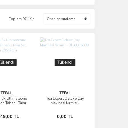
Toplam 97 ürün
Tükendi
Tükendi
TEFAL
TEFAL
 3x Ultimateone
Tea Expert Deluxe Çay
İncele
İncele
yon Tabanlı Tava
Makinesi Kırmızı -
i Tava Seti 20/26
9100036098
Cm
Stokta Yok
Stokta Yok
249,00 TL
0,00 TL