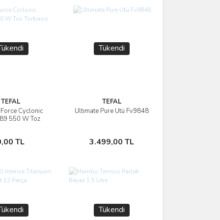
Tükendi
Tükendi
TEFAL
TEFAL
 Force Cyclonic
Ultımate Pure Ütü Fv9848
İncele
İncele
9 550 W Toz
asız Süpürge
Stokta Yok
Stokta Yok
0,00 TL
3.499,00 TL
Tükendi
Tükendi