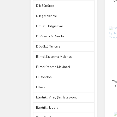
8.
E
Dik Süpürge
Dikiş Makinesi
Dizüstü Bilgisayar
Doğrayıcı & Rondo
Düdüklü Tencere
Ekmek Kızartma Makinesi
Ekmek Yapma Makinesi
El Rondosu
TW
C
Elbise
Wat
Elektrikli Araç Şarj İstasyonu
Elektrikli Izgara