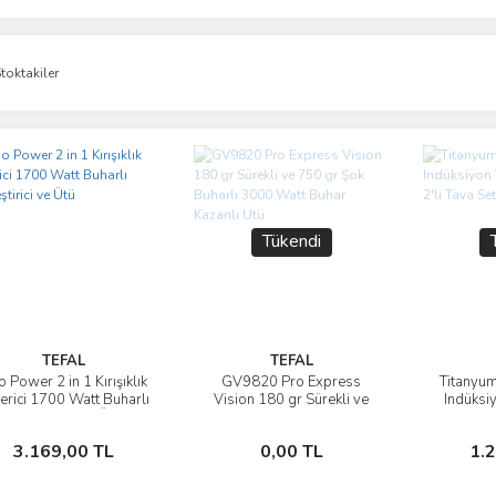
toktakiler
Tükendi
TEFAL
TEFAL
 Power 2 in 1 Kırışıklık
GV9820 Pro Express
Titanyum
İncele
İncele
erici 1700 Watt Buharlı
Vision 180 gr Sürekli ve
Indüksi
Düzleştirici ve Ütü
750 gr Şok Buharlı 3000
Seti 2'l
Watt Buhar Kazanlı Ütü
Sepete Ekle
Stokta Yok
3.169,00 TL
0,00 TL
1.