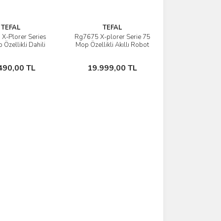
TEFAL
TEFAL
X-Plorer Series
Rg7675 X-plorer Serie 75
İncele
İncele
Özellikli Dahili
Mop Özellikli Akıllı Robot
eme İstasyonlu
Süpürge
Robot Süpürge -
Stokta Yok
Stokta Yok
490,00 TL
19.999,00 TL
8000 Pa