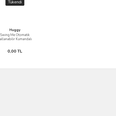
Tükendi
Huggy
Swing Me Otomatik
İncele
allanabilir Kumandalı
atlanabilir Anne Yanı
Elektrikli Beşik
Stokta Yok
0,00 TL