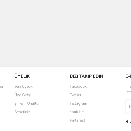
ÜYELİK
BİZİ TAKİP EDİN
E-
si
Yeni Üyelik
Facebook
Fır
ist
Üye Girişi
Twitter
Şifremi Unuttum
Instagram
Sepetiniz
Youtube
Pinterest
Bi