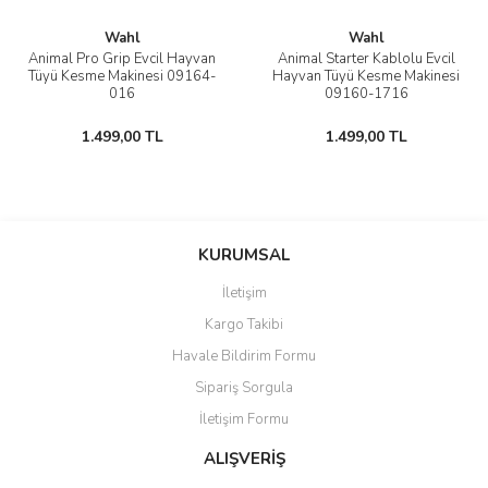
Wahl
Wahl
Animal Pro Grip Evcil Hayvan
Animal Starter Kablolu Evcil
Tüyü Kesme Makinesi 09164-
Hayvan Tüyü Kesme Makinesi
016
09160-1716
1.499,00 TL
1.499,00 TL
KURUMSAL
İletişim
Kargo Takibi
Havale Bildirim Formu
Sipariş Sorgula
İletişim Formu
ALIŞVERİŞ