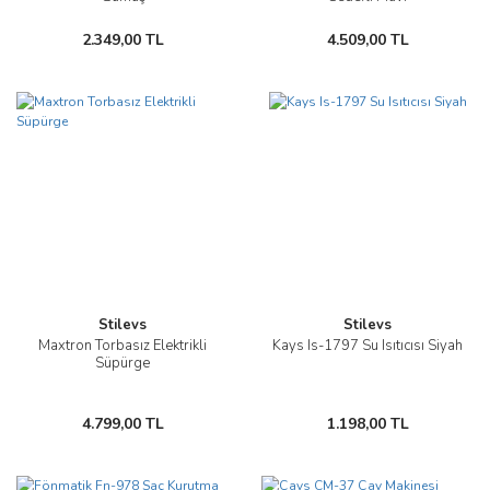
2.349,00 TL
4.509,00 TL
Stilevs
Stilevs
Maxtron Torbasız Elektrikli
Kays Is-1797 Su Isıtıcısı Siyah
Süpürge
4.799,00 TL
1.198,00 TL