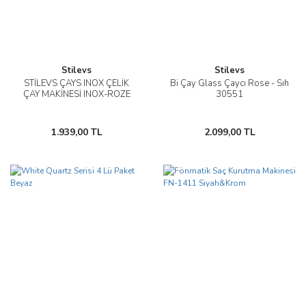
Stilevs
Stilevs
STİLEVS ÇAYS INOX ÇELİK
Bi Çay Glass Çaycı Rose - Sıh
ÇAY MAKİNESİ INOX-ROZE
30551
1.939,00 TL
2.099,00 TL