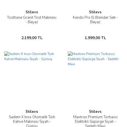
Stilevs
Stilevs
Tosthane Granit Tost Makinesi
Kendo Pro El Blender Seti -
- Beyaz
Beyaz
2.199,00 TL
1.999,00 TL
Stilevs
Stilevs
Sadem X Inox Otomatik Türk
Maxtron Premium Torbasız
Kahve Makinası Siyah -
Elektrikli Süpürge Siyah -
Gümüş
Sedefli Mavi