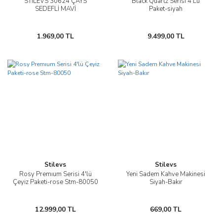
STİLEVS 30624 ÇAYS
Black Quartz Serisi 4 Lü
SEDEFLİ MAVİ
Paket-siyah
1.969,00 TL
9.499,00 TL
Stilevs
Stilevs
Rosy Premıum Serisi 4'lü
Yeni Sadem Kahve Makinesi
Çeyiz Paketi-rose Stm-80050
Siyah-Bakır
12.999,00 TL
669,00 TL