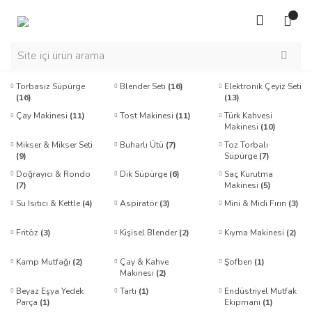
Torbasız Süpürge
Blender Seti
(16)
Elektronik Çeyiz Seti
(16)
(13)
Çay Makinesi
(11)
Tost Makinesi
(11)
Türk Kahvesi
Makinesi
(10)
Mikser & Mikser Seti
Buharlı Ütü
(7)
Toz Torbalı
(9)
Süpürge
(7)
Doğrayıcı & Rondo
Dik Süpürge
(6)
Saç Kurutma
(7)
Makinesi
(5)
Su Isıtıcı & Kettle
(4)
Aspiratör
(3)
Mini & Midi Fırın
(3)
Fritöz
(3)
Kişisel Blender
(2)
Kıyma Makinesi
(2)
Kamp Mutfağı
(2)
Çay & Kahve
Şofben
(1)
Makinesi
(2)
Beyaz Eşya Yedek
Tartı
(1)
Endüstriyel Mutfak
Parça
(1)
Ekipmanı
(1)