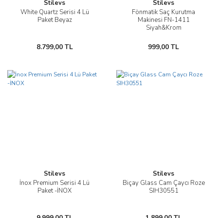
Stilevs
Stilevs
White Quartz Serisi 4 Lü
Fönmatik Saç Kurutma
Paket Beyaz
Makinesi FN-1411
Siyah&Krom
8.799,00 TL
999,00 TL
Stilevs
Stilevs
İnox Premium Serisi 4 Lü
Biçay Glass Cam Çaycı Roze
Paket -İNOX
SIH30551
9.999,00 TL
1.899,00 TL