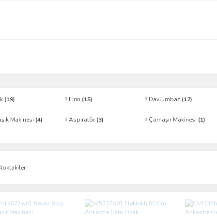
ak
(19)
Fırın
(15)
Davlumbaz
(12)
aşık Makinesi
(4)
Aspiratör
(3)
Çamaşır Makinesi
(1)
toktakiler