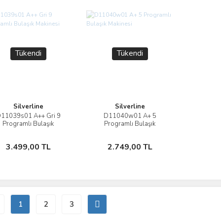
Tükendi
Tükendi
Silverline
Silverline
11039s01 A++ Gri 9
D11040w01 A+ 5
İncele
İncele
Programlı Bulaşık
Programlı Bulaşık
Makinesi
Makinesi
Stokta Yok
Stokta Yok
3.499,00 TL
2.749,00 TL
1
2
3