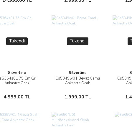
14.999,00 TL
2.999,00 TL
1.
Tükendi
Tükendi
Silverline
Silverline
S
s5364s01 75 Cm Gri
Cs5349w01 Beyaz Camlı
Cs5349b
İncele
İncele
Ankastre Ocak
Ankastre Ocak
Ank
Stokta Yok
Stokta Yok
4.999,00 TL
1.999,00 TL
1.