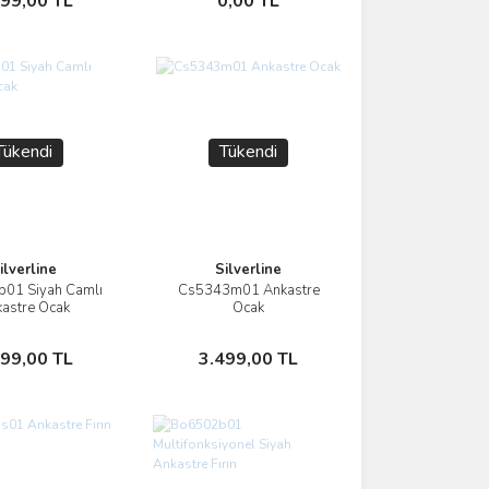
999,00 TL
0,00 TL
Tükendi
Tükendi
ilverline
Silverline
01 Siyah Camlı
Cs5343m01 Ankastre
İncele
İncele
astre Ocak
Ocak
Stokta Yok
Stokta Yok
499,00 TL
3.499,00 TL