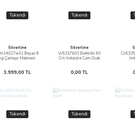
Tükendi
Tükendi
Silverline
Silverline
S
m14027w01 Beyaz 8
Vc5337b01 Elektrikli 60
Cs5335
İncele
İncele
kg Çamaşır Makinesi
Cm Ankastre Cam Ocak
Ank
Stokta Yok
Stokta Yok
3.999,00 TL
0,00 TL
Tükendi
Tükendi