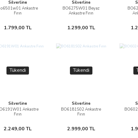
Silverline
Silverline
S
o6501w01 Ankastre
BO6275W01 Beyaz
BO62
İncele
İncele
Fırın
Ankastre Fırın
Ank
Stokta Yok
Stokta Yok
1.799,00 TL
1.299,00 TL
1.
Tükendi
Tükendi
Silverline
Silverline
S
O6191W01 Ankastre
BO6181S02 Ankastre
BO6024
İncele
İncele
Fırın
Fırın
Stokta Yok
Stokta Yok
2.249,00 TL
2.999,00 TL
1.