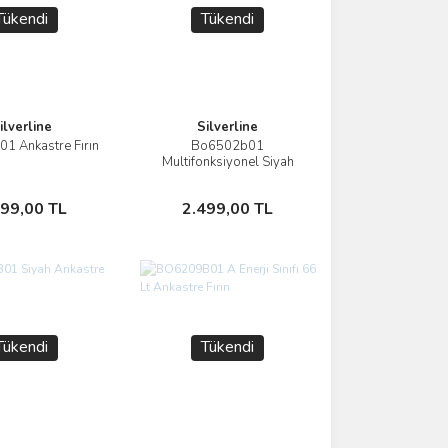
Tükendi
Tükendi
ilverline
Silverline
1 Ankastre Fırın
Bo6502b01
İncele
İncele
Multifonksiyonel Siyah
Ankastre Fırın
Stokta Yok
Stokta Yok
499,00 TL
2.499,00 TL
Tükendi
Tükendi