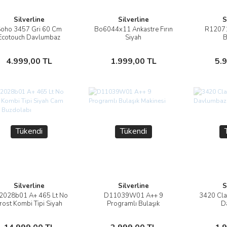
Silverline
Silverline
S
oho 3457 Gri 60 Cm
Bo6044x11 Ankastre Fırın
R12071
İncele
İncele
Ecotouch Davlumbaz
Siyah
B
Stokta Yok
Stokta Yok
4.999,00 TL
1.999,00 TL
5.
Tükendi
Tükendi
Silverline
Silverline
S
2028b01 A+ 465 Lt No
D11039W01 A++ 9
3420 Cl
İncele
İncele
rost Kombi Tipi Siyah
Programlı Bulaşık
D
Cam Yüzey Buzdolabı
Makinesi
Stokta Yok
Stokta Yok