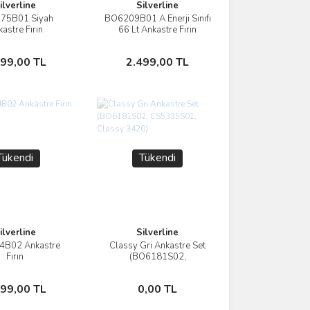
ilverline
Silverline
75B01 Siyah
BO6209B01 A Enerji Sınıfı
İncele
İncele
astre Fırın
66 Lt Ankastre Fırın
Stokta Yok
Stokta Yok
299,00 TL
2.499,00 TL
Tükendi
Tükendi
ilverline
Silverline
B02 Ankastre
Classy Gri Ankastre Set
İncele
İncele
Fırın
(BO6181S02,
CS5335S01, Classy
3420)
Stokta Yok
Stokta Yok
999,00 TL
0,00 TL