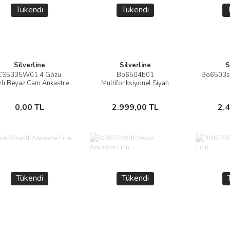
Tükendi
Tükendi
Silverline
Silverline
S
CS5335W01 4 Gözü
Bo6504b01
Bo6503s0
İncele
İncele
lı Beyaz Cam Ankastre
Multifonksiyonel Siyah
Ocak
Ankastre Fırın
Stokta Yok
Stokta Yok
0,00 TL
2.999,00 TL
2.
Tükendi
Tükendi