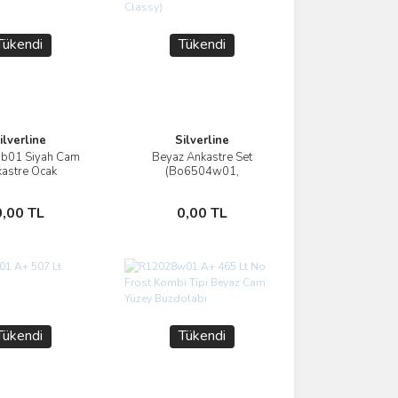
Tükendi
Tükendi
ilverline
Silverline
b01 Siyah Cam
Beyaz Ankastre Set
İncele
İncele
astre Ocak
(Bo6504w01,
Cs5335w01,3420
Classy)
Stokta Yok
Stokta Yok
0,00 TL
0,00 TL
Tükendi
Tükendi