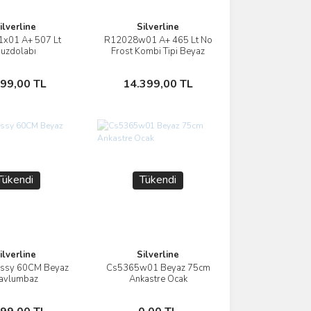
ilverline
Silverline
x01 A+ 507 Lt
R12028w01 A+ 465 Lt No
İncele
İncele
uzdolabı
Frost Kombi Tipi Beyaz
Cam Yüzey Buzdolabı
Stokta Yok
Stokta Yok
999,00 TL
14.399,00 TL
Tükendi
Tükendi
ilverline
Silverline
assy 60CM Beyaz
Cs5365w01 Beyaz 75cm
İncele
İncele
avlumbaz
Ankastre Ocak
Stokta Yok
Stokta Yok