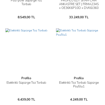
Psu7pow Süpürge Toz
PROFİLO ELİT SİYAH CAM
Torbalı
ANKASTRE SET ( FRMA234S
+ OE36K6P10D + DVK6J360
)
8.549,00 TL
33.249,00 TL
Profilo
Profilo
Elektrikli Süpürge Toz Torbalı
Elektrikli Toz Torbalı Süpürge
Psu5lu1
6.439,00 TL
4.249,00 TL