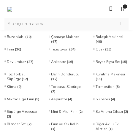
Buzdolabı
(70)
Çamaşır Makinesi
Bulaşık Makinesi
(47)
(40)
Fırın
(36)
Televizyon
(34)
Ocak
(33)
Davlumbaz
(27)
Ankastre
(16)
Beyaz Eşya Set
(15)
Toz Torbalı
Derin Dondurucu
Kurutma Makinesi
Süpürge
(12)
(12)
(11)
Klima
(9)
Torbasız Süpürge
Termosifon
(5)
(7)
Mikrodalga Fırın
(5)
Aspiratör
(4)
Su Sebili
(4)
Süpürge Aksesuarı
Mini & Midi Fırın
(2)
Su Arıtma Cihazı
(2)
(3)
Blender Seti
(2)
Fırın ve Kek Kalıbı
Diğer Akıllı Ev
(1)
Aletleri
(1)