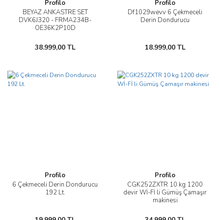
Profilo
Profilo
BEYAZ ANKASTRE SET
Df1029wevv 6 Çekmeceli
DVK6J320 - FRMA234B-
Derin Dondurucu
OE36K2P10D
38.999,00 TL
18.999,00 TL
Profilo
Profilo
6 Çekmeceli Derin Dondurucu
CGK252ZXTR 10 kg 1200
192 Lt.
devir Wİ-Fİ li Gümüş Çamaşır
makinesi
19.999,00 TL
34.999,00 TL