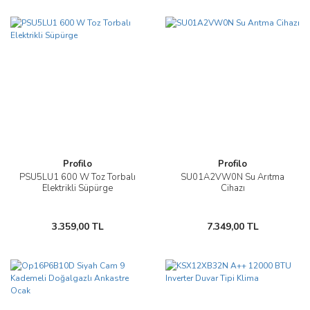
Profilo
Profilo
PSU5LU1 600 W Toz Torbalı
SU01A2VW0N Su Arıtma
Elektrikli Süpürge
Cihazı
3.359,00 TL
7.349,00 TL