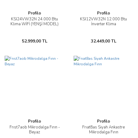
Profilo
Profilo
KSI24VW32N 24.000 Btu
KSI12VW32N 12.000 Btu
Klima WİFİ (YENŞİ MODEL)
İnverter Klima
52.999,00 TL
32.449,00 TL
Profilo
Profilo
Frıst7aob Mikrodalga Fırın -
Frıat8as Siyah Ankastre
Beyaz
Mikrodalga Fırın