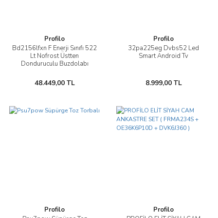
Profilo
Profilo
Bd2156lfxn F Enerji Sınıfı 522
32pa225eg Dvbs52 Led
Lt Nofrost Üstten
Smart Android Tv
Donduruculu Buzdolabı
48.449,00 TL
8.999,00 TL
Profilo
Profilo