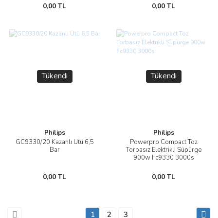
0,00 TL
0,00 TL
Tükendi
Tükendi
Philips
Philips
GC9330/20 Kazanlı Ütü 6,5
Powerpro Compact Toz
Bar
Torbasız Elektrikli Süpürge
900w Fc9330 3000s
0,00 TL
0,00 TL
1
2
3