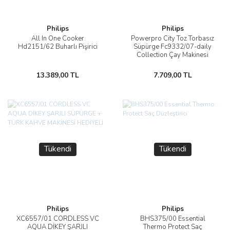
Philips
Philips
All In One Cooker
Powerpro City Toz Torbasız
Hd2151/62 Buharlı Pişirici
Süpürge Fc9332/07-daily
Collection Çay Makinesi
Hd7301/00
13.389,00 TL
7.709,00 TL
Tükendi
Tükendi
Philips
Philips
XC6557/01 CORDLESS VC
BHS375/00 Essential
AQUA DİKEY ŞARJLI
Thermo Protect Saç