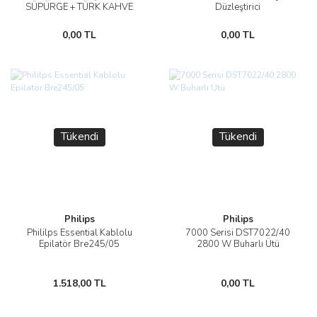
SÜPÜRGE + TÜRK KAHVE
Düzleştirici
MAKİNESİ HEDİYELİ
0,00 TL
0,00 TL
Tükendi
Tükendi
Philips
Philips
Phililps Essential Kablolu
7000 Serisi DST7022/40
Epilatör Bre245/05
2800 W Buharlı Ütü
1.518,00 TL
0,00 TL