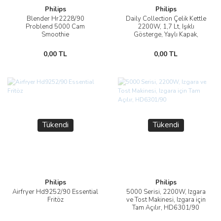
Philips
Philips
Blender Hr2228/90
Daily Collection Çelik Kettle
Problend 5000 Cam
2200W, 1,7 Lt, Işıklı
Smoothie
Gösterge, Yaylı Kapak,
HD9350/90
0,00 TL
0,00 TL
Tükendi
Tükendi
Philips
Philips
Airfryer Hd9252/90 Essential
5000 Serisi, 2200W, Izgara
Fritöz
ve Tost Makinesi, Izgara için
Tam Açılır, HD6301/90