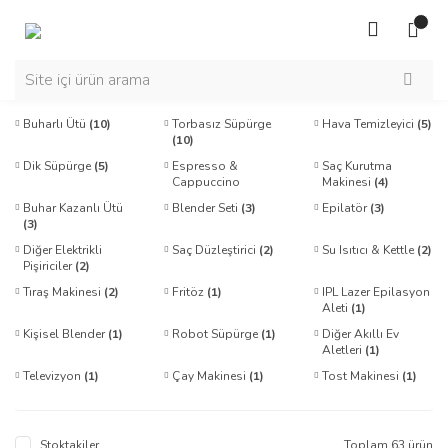
Buharlı Ütü
(10)
Torbasız Süpürge
Hava Temizleyici
(5)
(10)
Dik Süpürge
(5)
Espresso &
Saç Kurutma
Cappuccino
Makinesi
(4)
Makinesi
(4)
Buhar Kazanlı Ütü
Blender Seti
(3)
Epilatör
(3)
(3)
Diğer Elektrikli
Saç Düzleştirici
(2)
Su Isıtıcı & Kettle
(2)
Pişiriciler
(2)
Tıraş Makinesi
(2)
Fritöz
(1)
IPL Lazer Epilasyon
Aleti
(1)
Kişisel Blender
(1)
Robot Süpürge
(1)
Diğer Akıllı Ev
Aletleri
(1)
Televizyon
(1)
Çay Makinesi
(1)
Tost Makinesi
(1)
Stoktakiler
Toplam 63 ürün