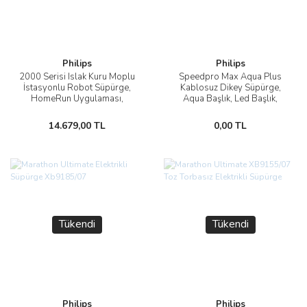
Philips
Philips
2000 Serisi Islak Kuru Moplu
Speedpro Max Aqua Plus
İstasyonlu Robot Süpürge,
Kablosuz Dikey Süpürge,
HomeRun Uygulaması,
Aqua Başlık, Led Başlık,
XU2100/20
XC8349/01
14.679,00 TL
0,00 TL
Tükendi
Tükendi
Philips
Philips