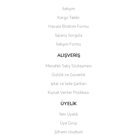
Görüş ve önerileriniz için teşekkür ederiz.
İletişim
Yorum Yaz
Kargo Takibi
Ürün resmi kalitesiz, bozuk veya görüntülenemiyor.
Havale Bildirim Formu
Ürün açıklamasında eksik bilgiler bulunuyor.
Sipariş Sorgula
Ürün bilgilerinde hatalar bulunuyor.
İletişim Formu
Ürün fiyatı diğer sitelerden daha pahalı.
Bu ürüne benzer farklı alternatifler olmalı.
ALIŞVERİŞ
Mesafeli Satış Sözleşmesi
Gizlilik ve Güvenlik
İptal ve İade Şartları
Kişisel Veriler Politikası
Gönder
ÜYELİK
Yeni Üyelik
Üye Girişi
Şifremi Unuttum