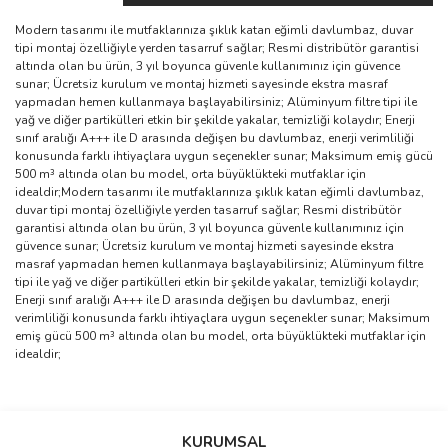
Modern tasarımı ile mutfaklarınıza şıklık katan eğimli davlumbaz, duvar
tipi montaj özelliğiyle yerden tasarruf sağlar; Resmi distribütör garantisi
altında olan bu ürün, 3 yıl boyunca güvenle kullanımınız için güvence
sunar; Ücretsiz kurulum ve montaj hizmeti sayesinde ekstra masraf
yapmadan hemen kullanmaya başlayabilirsiniz; Alüminyum filtre tipi ile
yağ ve diğer partikülleri etkin bir şekilde yakalar, temizliği kolaydır; Enerji
sınıf aralığı A+++ ile D arasında değişen bu davlumbaz, enerji verimliliği
konusunda farklı ihtiyaçlara uygun seçenekler sunar; Maksimum emiş gücü
500 m³ altında olan bu model, orta büyüklükteki mutfaklar için
idealdir;Modern tasarımı ile mutfaklarınıza şıklık katan eğimli davlumbaz,
duvar tipi montaj özelliğiyle yerden tasarruf sağlar; Resmi distribütör
garantisi altında olan bu ürün, 3 yıl boyunca güvenle kullanımınız için
güvence sunar; Ücretsiz kurulum ve montaj hizmeti sayesinde ekstra
masraf yapmadan hemen kullanmaya başlayabilirsiniz; Alüminyum filtre
tipi ile yağ ve diğer partikülleri etkin bir şekilde yakalar, temizliği kolaydır;
Enerji sınıf aralığı A+++ ile D arasında değişen bu davlumbaz, enerji
verimliliği konusunda farklı ihtiyaçlara uygun seçenekler sunar; Maksimum
emiş gücü 500 m³ altında olan bu model, orta büyüklükteki mutfaklar için
idealdir;
Bu ürünün fiyat bilgisi, resim, ürün açıklamalarında ve diğer
konularda yetersiz gördüğünüz noktaları öneri formunu kullanarak
Bu ürüne ilk yorumu siz yapın!
KURUMSAL
tarafımıza iletebilirsiniz.