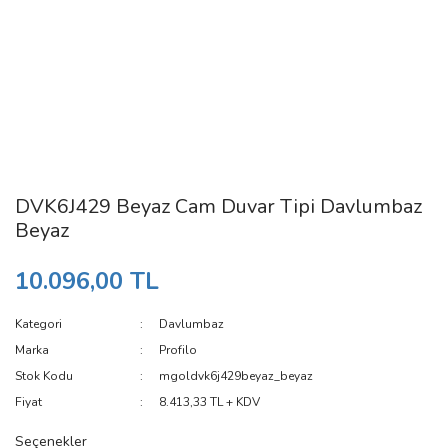
DVK6J429 Beyaz Cam Duvar Tipi Davlumbaz
Beyaz
10.096,00 TL
Kategori
Davlumbaz
Marka
Profilo
Stok Kodu
mgoldvk6j429beyaz_beyaz
Fiyat
8.413,33 TL + KDV
Seçenekler