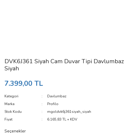
DVK6J361 Siyah Cam Duvar Tipi Davlumbaz
Siyah
7.399,00 TL
Kategori
Davlumbaz
Marka
Profilo
Stok Kodu
mgoldvk6j361siyah_siyah
Fiyat
6.165,83 TL + KDV
Seçenekler