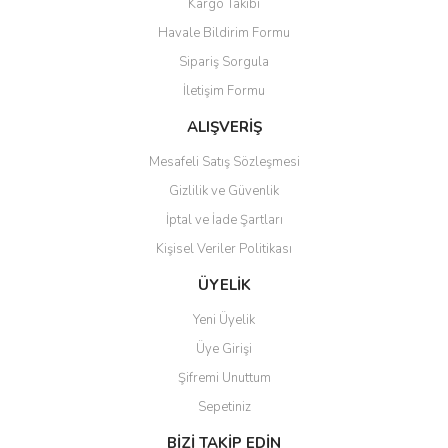
Kargo Takibi
Ürün resmi kalitesiz, bozuk veya görüntülenemiyor.
Havale Bildirim Formu
Ürün açıklamasında eksik bilgiler bulunuyor.
Sipariş Sorgula
Ürün bilgilerinde hatalar bulunuyor.
İletişim Formu
Ürün fiyatı diğer sitelerden daha pahalı.
Bu ürüne benzer farklı alternatifler olmalı.
ALIŞVERİŞ
Mesafeli Satış Sözleşmesi
Gizlilik ve Güvenlik
İptal ve İade Şartları
Kişisel Veriler Politikası
Gönder
ÜYELİK
Yeni Üyelik
Üye Girişi
Şifremi Unuttum
Sepetiniz
BİZİ TAKİP EDİN