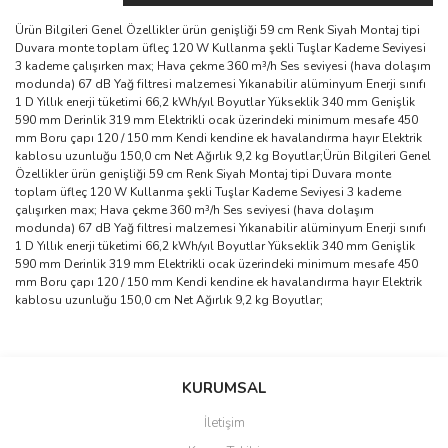
Ürün Bilgileri Genel Özellikler ürün genişliği 59 cm Renk Siyah Montaj tipi
Duvara monte toplam üfleç 120 W Kullanma şekli Tuşlar Kademe Seviyesi
3 kademe çalışırken max; Hava çekme 360 m³/h Ses seviyesi (hava dolaşım
modunda) 67 dB Yağ filtresi malzemesi Yıkanabilir alüminyum Enerji sınıfı
1 D Yıllık enerji tüketimi 66,2 kWh/yıl Boyutlar Yükseklik 340 mm Genişlik
590 mm Derinlik 319 mm Elektrikli ocak üzerindeki minimum mesafe 450
mm Boru çapı 120 / 150 mm Kendi kendine ek havalandırma hayır Elektrik
kablosu uzunluğu 150,0 cm Net Ağırlık 9,2 kg Boyutlar;Ürün Bilgileri Genel
Özellikler ürün genişliği 59 cm Renk Siyah Montaj tipi Duvara monte
toplam üfleç 120 W Kullanma şekli Tuşlar Kademe Seviyesi 3 kademe
çalışırken max; Hava çekme 360 m³/h Ses seviyesi (hava dolaşım
modunda) 67 dB Yağ filtresi malzemesi Yıkanabilir alüminyum Enerji sınıfı
1 D Yıllık enerji tüketimi 66,2 kWh/yıl Boyutlar Yükseklik 340 mm Genişlik
590 mm Derinlik 319 mm Elektrikli ocak üzerindeki minimum mesafe 450
mm Boru çapı 120 / 150 mm Kendi kendine ek havalandırma hayır Elektrik
kablosu uzunluğu 150,0 cm Net Ağırlık 9,2 kg Boyutlar;
Bu ürünün fiyat bilgisi, resim, ürün açıklamalarında ve diğer
konularda yetersiz gördüğünüz noktaları öneri formunu kullanarak
Bu ürüne ilk yorumu siz yapın!
KURUMSAL
tarafımıza iletebilirsiniz.
Görüş ve önerileriniz için teşekkür ederiz.
İletişim
Yorum Yaz