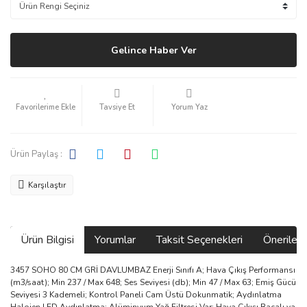
Gelince Haber Ver
Tavsiye Et
Yorum Yaz
Ürün Paylaş :
Karşılaştır
Ürün Bilgisi
Yorumlar
Taksit Seçenekleri
Önerilerin
3457 SOHO 80 CM GRİ DAVLUMBAZ Enerji Sınıfı A; Hava Çıkış Performansı
(m3/saat); Min 237 / Max 648; Ses Seviyesi (db); Min 47 / Max 63; Emiş Gücü
Seviyesi 3 Kademeli; Kontrol Paneli Cam Üstü Dokunmatik; Aydınlatma