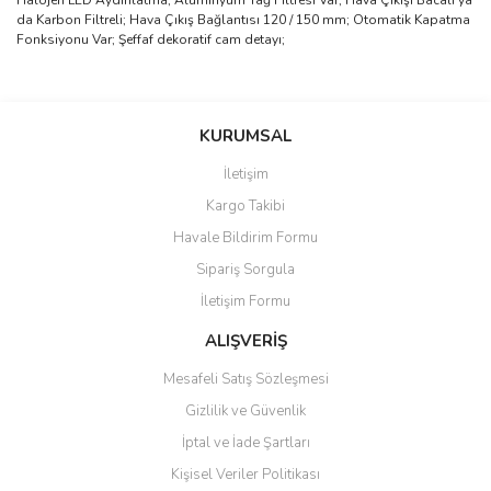
Halojen LED Aydınlatma; Alüminyum Yağ Filtresi Var; Hava Çıkışı Bacalı ya
da Karbon Filtreli; Hava Çıkış Bağlantısı 120 / 150 mm; Otomatik Kapatma
Fonksiyonu Var; Şeffaf dekoratif cam detayı;
Bu ürünün fiyat bilgisi, resim, ürün açıklamalarında ve diğer
konularda yetersiz gördüğünüz noktaları öneri formunu kullanarak
Bu ürüne ilk yorumu siz yapın!
KURUMSAL
tarafımıza iletebilirsiniz.
Görüş ve önerileriniz için teşekkür ederiz.
İletişim
Yorum Yaz
Kargo Takibi
Ürün resmi kalitesiz, bozuk veya görüntülenemiyor.
Havale Bildirim Formu
Ürün açıklamasında eksik bilgiler bulunuyor.
Sipariş Sorgula
Ürün bilgilerinde hatalar bulunuyor.
İletişim Formu
Ürün fiyatı diğer sitelerden daha pahalı.
Bu ürüne benzer farklı alternatifler olmalı.
ALIŞVERİŞ
Mesafeli Satış Sözleşmesi
Gizlilik ve Güvenlik
İptal ve İade Şartları
Kişisel Veriler Politikası
Gönder