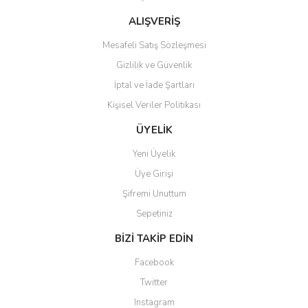
Bu ürüne benzer farklı alternatifler olmalı.
ALIŞVERİŞ
Mesafeli Satış Sözleşmesi
Gizlilik ve Güvenlik
İptal ve İade Şartları
Kişisel Veriler Politikası
Gönder
ÜYELİK
Yeni Üyelik
Üye Girişi
Şifremi Unuttum
Sepetiniz
BİZİ TAKİP EDİN
Facebook
Twitter
Instagram