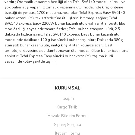
vardır.; Otomatik kapanma özelliği olan Tefal SV6140 modeli, sürekli ve
şok buhar atışı yapar.; Otomatik kapanma ütü modelinde kireç önleme
özelliği de yer alır.; 1700 ml su haznesi olan Tefal Express Easy SV6140
buhar kazanlı ütü, tek seferde tüm ütü işlerini bitirmeyi sağlar.; Tefal
SV6140 Express Easy 2200W buhar kazanlı ütü siyah renkli modeli, Eko
Mod özelliği sayesinde tasarruf eder.; Tefal buhar istasyonlu ütü, 2.5
dakikada hızlıca ısınır.; Tefal SV6140 Express Easy buhar kazanlı ütü
modelinde dakikada 120 g ise sürekli buhar atışı olur.; Dakikada 380 g
atan şok buhar kazanlı ütü, inatçı kırışıklıkları kolayca açar.; Özel
teknolojisi sayesinde su damlatmayan ütü modeli, 6 bar buhar basıncına
sahiptir.; Tefal Express Easy sürekli buhar veren ütü, taşıma kilidi
sayesinde kolay şekilde taşınır.;
Bu ürünün fiyat bilgisi, resim, ürün açıklamalarında ve diğer
konularda yetersiz gördüğünüz noktaları öneri formunu kullanarak
Bu ürüne ilk yorumu siz yapın!
KURUMSAL
tarafımıza iletebilirsiniz.
Görüş ve önerileriniz için teşekkür ederiz.
İletişim
Yorum Yaz
Kargo Takibi
Ürün resmi kalitesiz, bozuk veya görüntülenemiyor.
Havale Bildirim Formu
Ürün açıklamasında eksik bilgiler bulunuyor.
Sipariş Sorgula
Ürün bilgilerinde hatalar bulunuyor.
İletişim Formu
Ürün fiyatı diğer sitelerden daha pahalı.