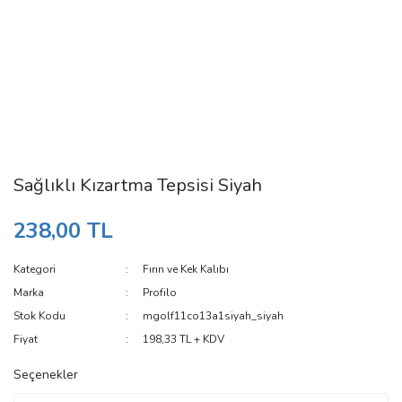
Sağlıklı Kızartma Tepsisi Siyah
238,00 TL
Kategori
Fırın ve Kek Kalıbı
Marka
Profilo
Stok Kodu
mgolf11co13a1siyah_siyah
Fiyat
198,33 TL + KDV
Seçenekler