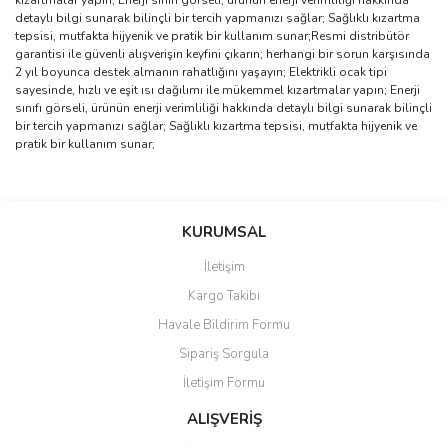
kızartmalar yapın; Enerji sınıfı görseli, ürünün enerji verimliliği hakkında
detaylı bilgi sunarak bilinçli bir tercih yapmanızı sağlar; Sağlıklı kızartma
tepsisi, mutfakta hijyenik ve pratik bir kullanım sunar;Resmi distribütör
garantisi ile güvenli alışverişin keyfini çıkarın; herhangi bir sorun karşısında
2 yıl boyunca destek almanın rahatlığını yaşayın; Elektrikli ocak tipi
sayesinde, hızlı ve eşit ısı dağılımı ile mükemmel kızartmalar yapın; Enerji
sınıfı görseli, ürünün enerji verimliliği hakkında detaylı bilgi sunarak bilinçli
bir tercih yapmanızı sağlar; Sağlıklı kızartma tepsisi, mutfakta hijyenik ve
pratik bir kullanım sunar;
Bu ürünün fiyat bilgisi, resim, ürün açıklamalarında ve diğer
konularda yetersiz gördüğünüz noktaları öneri formunu kullanarak
Bu ürüne ilk yorumu siz yapın!
KURUMSAL
tarafımıza iletebilirsiniz.
Görüş ve önerileriniz için teşekkür ederiz.
İletişim
Yorum Yaz
Kargo Takibi
Ürün resmi kalitesiz, bozuk veya görüntülenemiyor.
Havale Bildirim Formu
Ürün açıklamasında eksik bilgiler bulunuyor.
Sipariş Sorgula
Ürün bilgilerinde hatalar bulunuyor.
İletişim Formu
Ürün fiyatı diğer sitelerden daha pahalı.
Bu ürüne benzer farklı alternatifler olmalı.
ALIŞVERİŞ