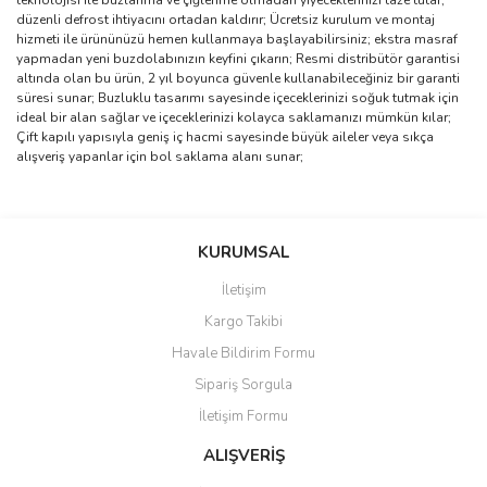
teknolojisi ile buzlanma ve çiğlenme olmadan yiyeceklerinizi taze tutar,
düzenli defrost ihtiyacını ortadan kaldırır; Ücretsiz kurulum ve montaj
hizmeti ile ürününüzü hemen kullanmaya başlayabilirsiniz; ekstra masraf
yapmadan yeni buzdolabınızın keyfini çıkarın; Resmi distribütör garantisi
altında olan bu ürün, 2 yıl boyunca güvenle kullanabileceğiniz bir garanti
süresi sunar; Buzluklu tasarımı sayesinde içeceklerinizi soğuk tutmak için
ideal bir alan sağlar ve içeceklerinizi kolayca saklamanızı mümkün kılar;
Çift kapılı yapısıyla geniş iç hacmi sayesinde büyük aileler veya sıkça
alışveriş yapanlar için bol saklama alanı sunar;
Bu ürünün fiyat bilgisi, resim, ürün açıklamalarında ve diğer
konularda yetersiz gördüğünüz noktaları öneri formunu kullanarak
Bu ürüne ilk yorumu siz yapın!
KURUMSAL
tarafımıza iletebilirsiniz.
Görüş ve önerileriniz için teşekkür ederiz.
İletişim
Yorum Yaz
Kargo Takibi
Ürün resmi kalitesiz, bozuk veya görüntülenemiyor.
Havale Bildirim Formu
Ürün açıklamasında eksik bilgiler bulunuyor.
Sipariş Sorgula
Ürün bilgilerinde hatalar bulunuyor.
İletişim Formu
Ürün fiyatı diğer sitelerden daha pahalı.
Bu ürüne benzer farklı alternatifler olmalı.
ALIŞVERİŞ