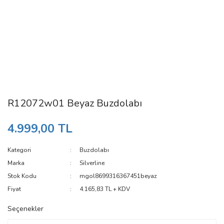
R12072w01 Beyaz Buzdolabı
4.999,00 TL
Kategori
Buzdolabı
Marka
Silverline
Stok Kodu
mgol8699316367451beyaz
Fiyat
4.165,83 TL + KDV
Seçenekler