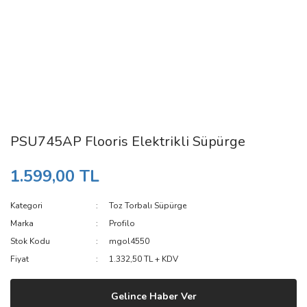
PSU745AP Flooris Elektrikli Süpürge
1.599,00 TL
Kategori
Toz Torbalı Süpürge
Marka
Profilo
Stok Kodu
mgol4550
Fiyat
1.332,50 TL + KDV
Gelince Haber Ver