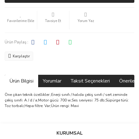
Tavsiye Et
Yorum Yaz
Ürün Paylaş :
Karşılaştır
Ürün Bilgisi
Yorumlar
Taksit Seçenekleri
Önerilerin
Öne çıkan teknik özellikler:;Enerji sınıfı / halıda çekiş sınıfı / sert zeminde
çekiş sınıfı: A / d / a;Motor gücü: 700 w;Ses seviyesi: 75 db;Süpürge türü:
Toz torbalı;Hepa filtre: Var;Ürün rengi: Mavi
Bu ürünün fiyat bilgisi, resim, ürün açıklamalarında ve diğer
konularda yetersiz gördüğünüz noktaları öneri formunu kullanarak
Bu ürüne ilk yorumu siz yapın!
KURUMSAL
tarafımıza iletebilirsiniz.