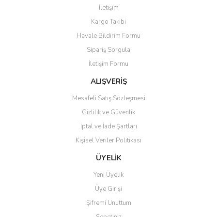
Görüş ve önerileriniz için teşekkür ederiz.
İletişim
Yorum Yaz
Kargo Takibi
Ürün resmi kalitesiz, bozuk veya görüntülenemiyor.
Havale Bildirim Formu
Ürün açıklamasında eksik bilgiler bulunuyor.
Sipariş Sorgula
Ürün bilgilerinde hatalar bulunuyor.
İletişim Formu
Ürün fiyatı diğer sitelerden daha pahalı.
Bu ürüne benzer farklı alternatifler olmalı.
ALIŞVERİŞ
Mesafeli Satış Sözleşmesi
Gizlilik ve Güvenlik
İptal ve İade Şartları
Kişisel Veriler Politikası
Gönder
ÜYELİK
Yeni Üyelik
Üye Girişi
Şifremi Unuttum