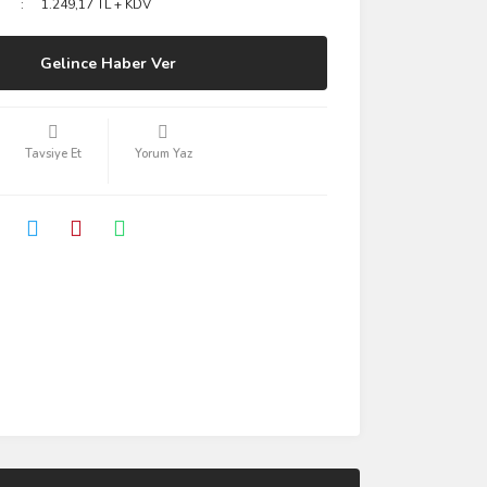
1.249,17 TL + KDV
Gelince Haber Ver
Tavsiye Et
Yorum Yaz