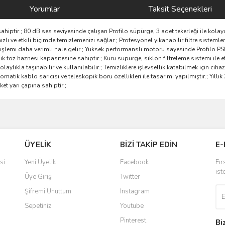
Yorumlar
Taksit Seçenekleri
ahiptir.; 80 dB ses seviyesinde çalışan Profilo süpürge, 3 adet tekerleği ile kolayc
ızlı ve etkili biçimde temizlemenizi sağlar.; Profesyonel yıkanabilir filtre sistemle
mi daha verimli hale gelir.; Yüksek performanslı motoru sayesinde Profilo PSP5U53
lik toz haznesi kapasitesine sahiptir.; Kuru süpürge, siklon filtreleme sistemi ile
ylıkla taşınabilir ve kullanılabilir.; Temizliklere işlevsellik katabilmek için cihaz 
matik kablo sarıcısı ve teleskopik boru özellikleri ile tasarımı yapılmıştır.; Yıllık
ket yarı çapına sahiptir.;
ve diğer konularda yetersiz gördüğünüz noktaları öneri formunu kullanarak taraf
Bu ürüne ilk yorumu siz yapın!
ÜYELİK
BİZİ TAKİP EDİN
E-
r.
Yorum Yaz
si
Yeni Üyelik
Facebook
Fır
ist
Üye Girişi
Twitter
Şifremi Unuttum
Instagram
Sepetiniz
Youtube
Pinterest
Bi