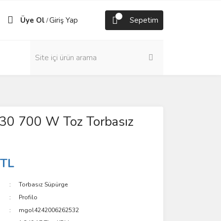
Üye Ol
Giriş Yap
Sepetim
/
0 700 W Toz Torbasız
 TL
Torbasız Süpürge
Profilo
mgol4242006262532