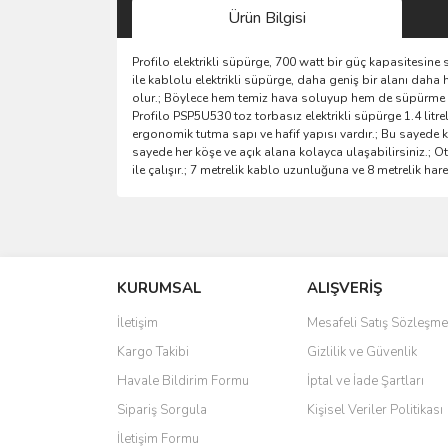
Ürün Bilgisi
Profilo elektrikli süpürge, 700 watt bir güç kapasitesine s
ile kablolu elektrikli süpürge, daha geniş bir alanı daha h
olur.; Böylece hem temiz hava soluyup hem de süpürme işle
Profilo PSP5U530 toz torbasız elektrikli süpürge 1.4 litre
ergonomik tutma sapı ve hafif yapısı vardır.; Bu sayede kola
sayede her köşe ve açık alana kolayca ulaşabilirsiniz.; Oto
ile çalışır.; 7 metrelik kablo uzunluğuna ve 8 metrelik hare
Bu ürünün fiyat bilgisi, resim, ürün açıklamalarında 
Görüş ve önerileriniz için teşekkür ederiz.
KURUMSAL
ALIŞVERİŞ
Ürün resmi kalitesiz, bozuk veya görüntülenemiyo
Ürün açıklamasında eksik bilgiler bulunuyor.
İletişim
Mesafeli Satış Sözleşme
Ürün bilgilerinde hatalar bulunuyor.
Kargo Takibi
Gizlilik ve Güvenlik
Ürün fiyatı diğer sitelerden daha pahalı.
Havale Bildirim Formu
İptal ve İade Şartları
Bu ürüne benzer farklı alternatifler olmalı.
Sipariş Sorgula
Kişisel Veriler Politikası
İletişim Formu