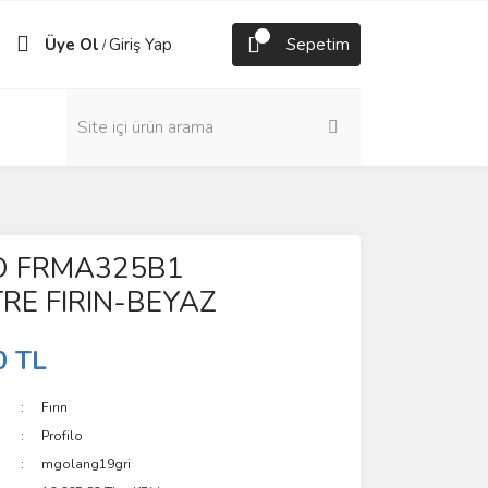
Üye Ol
Giriş Yap
Sepetim
/
O FRMA325B1
RE FIRIN-BEYAZ
0 TL
Fırın
Profilo
mgolang19gri