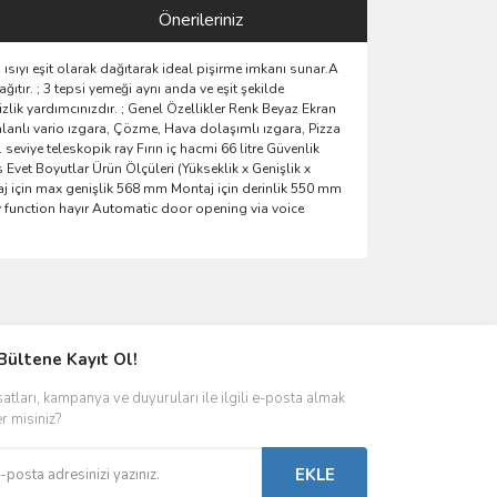
Önerileriniz
 ısıyı eşit olarak dağıtarak ideal pişirme imkanı sunar.A
ıtır. ; 3 tepsi yemeği aynı anda ve eşit şekilde
izlik yardımcınızdır. ; Genel Özellikler Renk Beyaz Ekran
lanlı vario ızgara, Çözme, Hava dolaşımlı ızgara, Pizza
seviye teleskopik ray Fırın iç hacmi 66 litre Güvenlik
 Evet Boyutlar Ürün Ölçüleri (Yükseklik x Genişlik x
j için max genişlik 568 mm Montaj için derinlik 550 mm
Fry function hayır Automatic door opening via voice
ımıza iletebilirsiniz.
Bültene Kayıt Ol!
satları, kampanya ve duyuruları ile ilgili e-posta almak
er misiniz?
EKLE