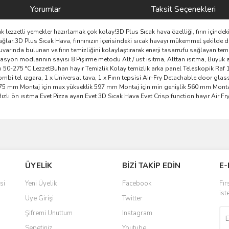
Yorumlar
Taksit Seçenekleri
k lezzetli yemekler hazırlamak çok kolay!3D Plus Sıcak hava özelliği, fırın içindeki
ağlar.3D Plus Sıcak Hava, fırınınızın içerisindeki sıcak havayı mükemmel şekilde dağ
duvarında bulunan ve fırın temizliğini kolaylaştırarak enerji tasarrufu sağlayan tem
syon modlarının sayısı 8 Pişirme metodu Alt / üst ısıtma, Alttan ısıtma, Büyük a
 50-275 °C LezzetBuharı hayır Temizlik Kolay temizlik arka panel Teleskopik Raf 1 
bi tel ızgara, 1 x Üniversal tava, 1 x Fırın tepsisi Air-Fry Detachable door glass
 575 mm Montaj için max yükseklik 597 mm Montaj için min genişlik 560 mm Monta
Hızlı ön ısıtma Evet Pizza ayarı Evet 3D Sıcak Hava Evet Crisp function hayır Air 
ve diğer konularda yetersiz gördüğünüz noktaları öneri formunu kullanarak taraf
Bu ürüne ilk yorumu siz yapın!
ÜYELİK
BİZİ TAKİP EDİN
E-
r.
Yorum Yaz
si
Yeni Üyelik
Facebook
Fır
ist
Üye Girişi
Twitter
Şifremi Unuttum
Instagram
Sepetiniz
Youtube