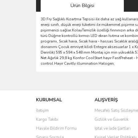
Ürün Bilgisi
3D Fry Sağlıklı Kızartma Tepsisi ile daha az yağ kullanara
enerji sınıfı, düşük enerji tüketimi ile mükemmel pişirme s
pişirmenizi sağlar.KolayTemizlik özelliği fırınınızın arka 
türü Düğme kontrollü kırmızı LED ekran Isıtma ve kombina
programı, Sıcak hava, Sıcak hava - hassas Sıcaklık aralığı
donanımı Çocuk emniyet kilidi Entegre aksesuarlar 1 x Kom
Derinlik) 595 x 594 x 548 mm Montaj için min yükseklik
Net Ağırlık 29,8 kg Konfor CoolStart hayır FastPreheat - 
control Hayır Cavitly illumination Halogen;
Bu ürünün fiyat bilgisi, resim, ürün açıklamalarında 
Görüş ve önerileriniz için teşekkür ederiz.
KURUMSAL
ALIŞVERİŞ
Ürün resmi kalitesiz, bozuk veya görüntülenemiyo
Ürün açıklamasında eksik bilgiler bulunuyor.
İletişim
Mesafeli Satış Sözleşme
Ürün bilgilerinde hatalar bulunuyor.
Kargo Takibi
Gizlilik ve Güvenlik
Ürün fiyatı diğer sitelerden daha pahalı.
Havale Bildirim Formu
İptal ve İade Şartları
Bu ürüne benzer farklı alternatifler olmalı.
Sipariş Sorgula
Kişisel Veriler Politikası