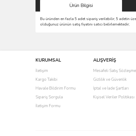
Ürün Bilgisi
Bu üründen en fazla 5 adet sipariş verilebilir; 5 adetin ü
olduğunuz ürünün satış fiyatını satıcı belirlemektedir;
Bu ürünün fiyat bilgisi, resim, ürün açıklamalarında 
Görüş ve önerileriniz için teşekkür ederiz.
KURUMSAL
ALIŞVERİŞ
Ürün resmi kalitesiz, bozuk veya görüntülenemiyo
Ürün açıklamasında eksik bilgiler bulunuyor.
İletişim
Mesafeli Satış Sözleşme
Ürün bilgilerinde hatalar bulunuyor.
Kargo Takibi
Gizlilik ve Güvenlik
Ürün fiyatı diğer sitelerden daha pahalı.
Havale Bildirim Formu
İptal ve İade Şartları
Bu ürüne benzer farklı alternatifler olmalı.
Sipariş Sorgula
Kişisel Veriler Politikası
İletişim Formu