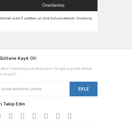
Önerileriniz
 satılmak üzere 5 adetten az stok bulunmaktadır; İncelemiş
ımıza iletebilirsiniz.
Bültene Kayıt Ol!
satları, kampanya ve duyuruları ile ilgili e-posta almak
er misiniz?
EKLE
zi Takip Edin