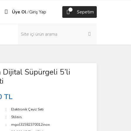
Üye Ol
Giriş Yap
Sepetim
/
Dijital Süpürgeli 5’li
ti
0 TL
Elektronik Çeyiz Seti
Stilevs
mgol31582370012inox