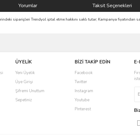
Yorumlar
Taksit Seçenekleri
zerindeki siparişleri Trendyol iptal etme hakkını saklı tutar; Kampanya fiyatından
ve diğer konularda yetersiz gördüğünüz noktaları öneri formunu kullanarak taraf
Bu ürüne ilk yorumu siz yapın!
ÜYELİK
BİZİ TAKİP EDİN
E-
r.
Yorum Yaz
si
Yeni Üyelik
Facebook
Fır
ist
Üye Girişi
Twitter
Şifremi Unuttum
Instagram
Sepetiniz
Youtube
Pinterest
Bi
Gönder