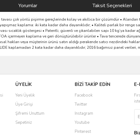
Yorumlar
Taksit Seçenekleri
 tavası çok yönlü pişirme gereçlerinde kolay ve akıllıca bir çözümdür • Alandan ta
apışmaz kaplama: iki kata kadar daha dayanıklıdır; • Kaliteli parlak bir renge
sı sıcaklık göstergesi • Patentli, güvenli ve çıkarılabilen sapı 10 kg’ya kadar ağırl
 PFOA içermeyen kaplama ve geri dönüştürülebilir ürünler • Tava tencerede dünyanı
asal hakları veya müşterinin ürünü satın aldığı perakende satıcı nezdindeki hakla
kaplamadan 2 kata kadar daha dayanıklıdır; 2016 bağımsız panel verileri, marka
ve diğer konularda yetersiz gördüğünüz noktaları öneri formunu kullanarak taraf
Bu ürüne ilk yorumu siz yapın!
ÜYELİK
BİZİ TAKİP EDİN
E-
r.
Yorum Yaz
si
Yeni Üyelik
Facebook
Fır
ist
Üye Girişi
Twitter
Şifremi Unuttum
Instagram
Sepetiniz
Youtube
Pinterest
Bi