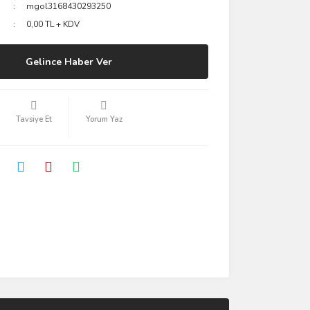
mgol3168430293250
0,00 TL + KDV
Gelince Haber Ver
Tavsiye Et
Yorum Yaz