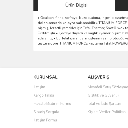
Ürün Bilgisi
• Ocaktan, fırına, sofraya, buzdolabına, Ingenio kızartma
dolaplarınızda kolayca saklanabilir • TITANIUM FORCE y
pişmiş, lezzetli yemekler için Tefal Thermo; Spot® wok tava
Üretilmiştir • Çevreye duyarlı ve sağlıklı yemek pişirme:
edersiniz; • Bu Tefal garantisi müşterinin sahip olduğu y
testlere göre; TITANIUM FORCE kaplama Tefal POWERGLIDE 
Bu ürünün fiyat bilgisi, resim, ürün açıklamalarında 
Görüş ve önerileriniz için teşekkür ederiz.
KURUMSAL
ALIŞVERİŞ
Ürün resmi kalitesiz, bozuk veya görüntülenemiyo
Ürün açıklamasında eksik bilgiler bulunuyor.
İletişim
Mesafeli Satış Sözleşme
Ürün bilgilerinde hatalar bulunuyor.
Kargo Takibi
Gizlilik ve Güvenlik
Ürün fiyatı diğer sitelerden daha pahalı.
Havale Bildirim Formu
İptal ve İade Şartları
Bu ürüne benzer farklı alternatifler olmalı.
Sipariş Sorgula
Kişisel Veriler Politikası
İletişim Formu