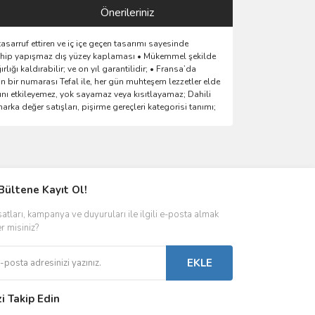
Önerileriniz
sarruf ettiren ve iç içe geçen tasarımı sayesinde
 sahip yapışmaz dış yüzey kaplaması • Mükemmel şekilde
ığı kaldırabilir; ve on yıl garantilidir; • Fransa’da
n bir numarası Tefal ile, her gün muhteşem lezzetler elde
rını etkileyemez, yok sayamaz veya kısıtlayamaz; Dahili
 değer satışları, pişirme gereçleri kategorisi tanımı;
ımıza iletebilirsiniz.
Bültene Kayıt Ol!
satları, kampanya ve duyuruları ile ilgili e-posta almak
er misiniz?
EKLE
zi Takip Edin