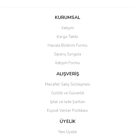
Bu ürünün fiyat bilgisi, resim, ürün açıklamalarında ve diğer
konularda yetersiz gördüğünüz noktaları öneri formunu kullanarak
Bu ürüne ilk yorumu siz yapın!
KURUMSAL
tarafımıza iletebilirsiniz.
Görüş ve önerileriniz için teşekkür ederiz.
İletişim
Yorum Yaz
Kargo Takibi
Ürün resmi kalitesiz, bozuk veya görüntülenemiyor.
Havale Bildirim Formu
Ürün açıklamasında eksik bilgiler bulunuyor.
Sipariş Sorgula
Ürün bilgilerinde hatalar bulunuyor.
İletişim Formu
Ürün fiyatı diğer sitelerden daha pahalı.
Bu ürüne benzer farklı alternatifler olmalı.
ALIŞVERİŞ
Mesafeli Satış Sözleşmesi
Gizlilik ve Güvenlik
İptal ve İade Şartları
Kişisel Veriler Politikası
Gönder
ÜYELİK
Yeni Üyelik