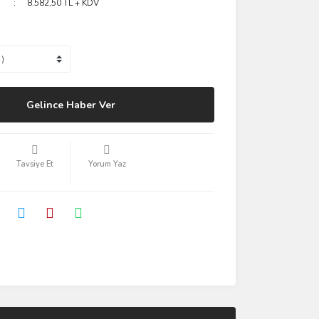
8.582,50 TL + KDV
Gelince Haber Ver
Tavsiye Et
Yorum Yaz