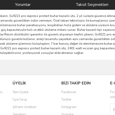
Yorumlar
Taksit Seçenekleri
i çıkarın; Gv9221 pro express protect buhar kazanlı ütü, 2 yıl süreyle güvence alt
 zamanda güvenlikten ödün vermeyin; Özel taban teknolojisi ile kumaşlarınız üze
derinlemesine buhar penetrasyonu, kırışıklıkları hızla giderir ve ütüleme süresini 
 güç kapasitesiyle hızlı ve etkili ütüleme imkanı sunar; Buhar kazanlı tipi sayesi
ar;Resmi distribütör garantisi ile güvenli alışverişin keyfini çıkarın; Gv9221 pro 
ütünüzü güvenle kullanın; enerji tasarrufu yaparken aynı zamanda güvenlikten ödü
k ütüleme işleminizi kolaylaştırır; 7 bar basınç değeri ile derinlemesine buhar pen
 Gv9221 pro express protect buhar kazanlı ütü, 2401 watt ve üzeri güç kapasitesiyl
üleyebilirsiniz; profesyonel sonuçlar elde etmenizi sağlar;
ve diğer konularda yetersiz gördüğünüz noktaları öneri formunu kullanarak taraf
Bu ürüne ilk yorumu siz yapın!
ÜYELİK
BİZİ TAKİP EDİN
E-
r.
Yorum Yaz
si
Yeni Üyelik
Facebook
Fır
ist
Üye Girişi
Twitter
Şifremi Unuttum
Instagram
Sepetiniz
Youtube