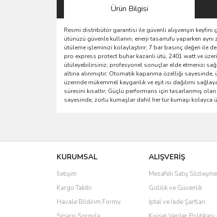
Ürün Bilgisi
Resmi distribütör garantisi ile güvenli alışverişin keyfin
ütünüzü güvenle kullanın; enerji tasarrufu yaparken aynı
ütüleme işleminizi kolaylaştırır; 7 bar basınç değeri ile 
pro express protect buhar kazanlı ütü, 2401 watt ve üzeri
ütüleyebilirsiniz; profesyonel sonuçlar elde etmenizi sağl
altına alınmıştır; Otomatik kapanma özelliği sayesinde, 
üzerinde mükemmel kayganlık ve eşit ısı dağılımı sağlayara
süresini kısaltır; Güçlü performans için tasarlanmış olan
sayesinde, zorlu kumaşlar dahil her tür kumaşı kolayca üt
Bu ürünün fiyat bilgisi, resim, ürün açıklamalarında 
Görüş ve önerileriniz için teşekkür ederiz.
KURUMSAL
ALIŞVERİŞ
Ürün resmi kalitesiz, bozuk veya görüntülenemiyo
Ürün açıklamasında eksik bilgiler bulunuyor.
İletişim
Mesafeli Satış Sözleşme
Ürün bilgilerinde hatalar bulunuyor.
Kargo Takibi
Gizlilik ve Güvenlik
Ürün fiyatı diğer sitelerden daha pahalı.
Havale Bildirim Formu
İptal ve İade Şartları
Bu ürüne benzer farklı alternatifler olmalı.
Sipariş Sorgula
Kişisel Veriler Politikası