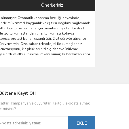
Önerileriniz
ına alınmıştır; Otomatik kapanma özelliği sayesinde,
rinde mükemmel kayganlık ve eşit ısı dağılımı sağlayarak
kısaltır; Güçlü performans için tasarlanmış olan Gv9221
nde, zorlu kumaşlar dahil her tür kumaşı kolayca
express protect buhar kazanlı ütü, 2 yıl süreyle güvence
n vermeyin; Özel taban teknolojisi ile kumaşlarınız
etrasyonu, kırışıklıkları hızla giderir ve ütüleme
e hızlı ve etkili ütüleme imkanı sunar; Buhar kazanlı tipi
ımıza iletebilirsiniz.
Bültene Kayıt Ol!
satları, kampanya ve duyuruları ile ilgili e-posta almak
er misiniz?
EKLE