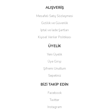
Bu ürüne benzer farklı alternatifler olmalı.
ALIŞVERİŞ
Mesafeli Satış Sözleşmesi
Gizlilik ve Güvenlik
İptal ve İade Şartları
Kişisel Veriler Politikası
Gönder
ÜYELİK
Yeni Üyelik
Üye Girişi
Şifremi Unuttum
Sepetiniz
BİZİ TAKİP EDİN
Facebook
Twitter
Instagram