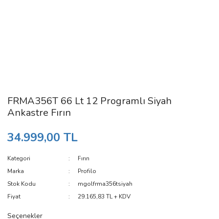
FRMA356T 66 Lt 12 Programlı Siyah
Ankastre Fırın
34.999,00 TL
Kategori
Fırın
Marka
Profilo
Stok Kodu
mgolfrma356tsiyah
Fiyat
29.165,83 TL + KDV
Seçenekler