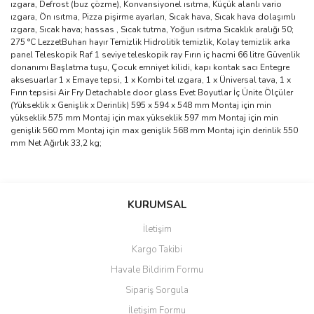
ızgara, Defrost (buz çözme), Konvansiyonel ısıtma, Küçük alanlı vario
ızgara, Ön ısıtma, Pizza pişirme ayarları, Sıcak hava, Sıcak hava dolaşımlı
ızgara, Sıcak hava; hassas , Sıcak tutma, Yoğun ısıtma Sıcaklık aralığı 50;
275 °C LezzetBuharı hayır Temizlik Hidrolitik temizlik, Kolay temizlik arka
panel Teleskopik Raf 1 seviye teleskopik ray Fırın iç hacmi 66 litre Güvenlik
donanımı Başlatma tuşu, Çocuk emniyet kilidi, kapı kontak sacı Entegre
aksesuarlar 1 x Emaye tepsi, 1 x Kombi tel ızgara, 1 x Üniversal tava, 1 x
Fırın tepsisi Air Fry Detachable door glass Evet Boyutlar İç Ünite Ölçüler
(Yükseklik x Genişlik x Derinlik) 595 x 594 x 548 mm Montaj için min
yükseklik 575 mm Montaj için max yükseklik 597 mm Montaj için min
genişlik 560 mm Montaj için max genişlik 568 mm Montaj için derinlik 550
mm Net Ağırlık 33,2 kg;
Bu ürünün fiyat bilgisi, resim, ürün açıklamalarında ve diğer
konularda yetersiz gördüğünüz noktaları öneri formunu kullanarak
Bu ürüne ilk yorumu siz yapın!
KURUMSAL
tarafımıza iletebilirsiniz.
Görüş ve önerileriniz için teşekkür ederiz.
İletişim
Yorum Yaz
Kargo Takibi
Ürün resmi kalitesiz, bozuk veya görüntülenemiyor.
Havale Bildirim Formu
Ürün açıklamasında eksik bilgiler bulunuyor.
Sipariş Sorgula
Ürün bilgilerinde hatalar bulunuyor.
İletişim Formu
Ürün fiyatı diğer sitelerden daha pahalı.