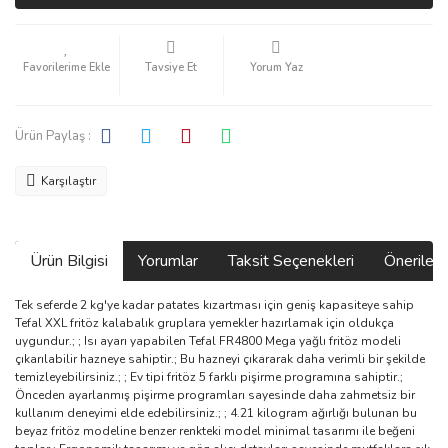
Tavsiye Et
Yorum Yaz
Ürün Paylaş :
Karşılaştır
Ürün Bilgisi
Yorumlar
Taksit Seçenekleri
Önerilerin
Tek seferde 2 kg'ye kadar patates kızartması için geniş kapasiteye sahip
Tefal XXL fritöz kalabalık gruplara yemekler hazırlamak için oldukça
uygundur.; ; Isı ayarı yapabilen Tefal FR4800 Mega yağlı fritöz modeli
çıkarılabilir hazneye sahiptir.; Bu hazneyi çıkararak daha verimli bir şekilde
temizleyebilirsiniz.; ; Ev tipi fritöz 5 farklı pişirme programına sahiptir.;
Önceden ayarlanmış pişirme programları sayesinde daha zahmetsiz bir
kullanım deneyimi elde edebilirsiniz.; ; 4.21 kilogram ağırlığı bulunan bu
beyaz fritöz modeline benzer renkteki model minimal tasarımı ile beğeni