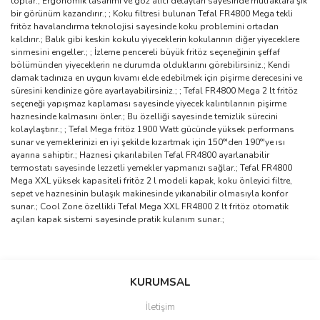
toplar.; Ergonomik tasarımı ve göz alıcı detayları sayesinde mutfaklara şık
bir görünüm kazandırır.; ; Koku filtresi bulunan Tefal FR4800 Mega tekli
fritöz havalandırma teknolojisi sayesinde koku problemini ortadan
kaldırır.; Balık gibi keskin kokulu yiyeceklerin kokularının diğer yiyeceklere
sinmesini engeller.; ; İzleme pencereli büyük fritöz seçeneğinin şeffaf
bölümünden yiyeceklerin ne durumda olduklarını görebilirsiniz.; Kendi
damak tadınıza en uygun kıvamı elde edebilmek için pişirme derecesini ve
süresini kendinize göre ayarlayabilirsiniz.; ; Tefal FR4800 Mega 2 lt fritöz
seçeneği yapışmaz kaplaması sayesinde yiyecek kalıntılarının pişirme
haznesinde kalmasını önler.; Bu özelliği sayesinde temizlik sürecini
kolaylaştırır.; ; Tefal Mega fritöz 1900 Watt gücünde yüksek performans
sunar ve yemeklerinizi en iyi şekilde kızartmak için 150°'den 190°'ye ısı
ayarına sahiptir.; Haznesi çıkarılabilen Tefal FR4800 ayarlanabilir
termostatı sayesinde lezzetli yemekler yapmanızı sağlar.; Tefal FR4800
Mega XXL yüksek kapasiteli fritöz 2 l modeli kapak, koku önleyici filtre,
sepet ve haznesinin bulaşık makinesinde yıkanabilir olmasıyla konfor
sunar.; Cool Zone özellikli Tefal Mega XXL FR4800 2 lt fritöz otomatik
açılan kapak sistemi sayesinde pratik kulanım sunar.;
Bu ürünün fiyat bilgisi, resim, ürün açıklamalarında ve diğer
konularda yetersiz gördüğünüz noktaları öneri formunu kullanarak
Bu ürüne ilk yorumu siz yapın!
KURUMSAL
tarafımıza iletebilirsiniz.
Görüş ve önerileriniz için teşekkür ederiz.
İletişim