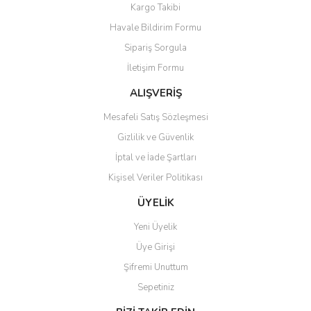
Yorum Yaz
Kargo Takibi
Ürün resmi kalitesiz, bozuk veya görüntülenemiyor.
Havale Bildirim Formu
Ürün açıklamasında eksik bilgiler bulunuyor.
Sipariş Sorgula
Ürün bilgilerinde hatalar bulunuyor.
İletişim Formu
Ürün fiyatı diğer sitelerden daha pahalı.
Bu ürüne benzer farklı alternatifler olmalı.
ALIŞVERİŞ
Mesafeli Satış Sözleşmesi
Gizlilik ve Güvenlik
İptal ve İade Şartları
Kişisel Veriler Politikası
Gönder
ÜYELİK
Yeni Üyelik
Üye Girişi
Şifremi Unuttum
Sepetiniz