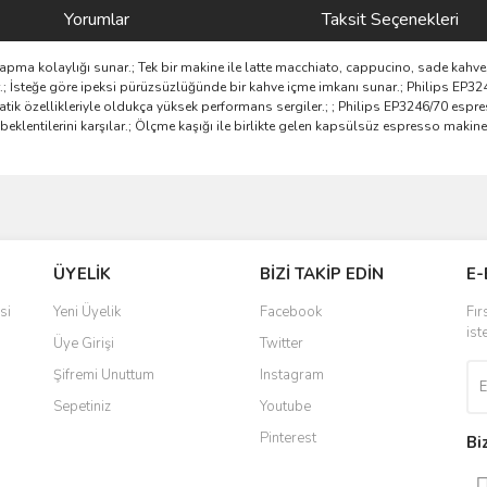
Yorumlar
Taksit Seçenekleri
pma kolaylığı sunar.; Tek bir makine ile latte macchiato, cappucino, sade kahve,
; İsteğe göre ipeksi pürüzsüzlüğünde bir kahve içme imkanı sunar.; Philips EP
atik özellikleriyle oldukça yüksek performans sergiler.; ; Philips EP3246/70 espre
ın beklentilerini karşılar.; Ölçme kaşığı ile birlikte gelen kapsülsüz espresso ma
ve diğer konularda yetersiz gördüğünüz noktaları öneri formunu kullanarak taraf
Bu ürüne ilk yorumu siz yapın!
ÜYELİK
BİZİ TAKİP EDİN
E-
r.
Yorum Yaz
si
Yeni Üyelik
Facebook
Fır
ist
Üye Girişi
Twitter
Şifremi Unuttum
Instagram
Sepetiniz
Youtube
Pinterest
Bi