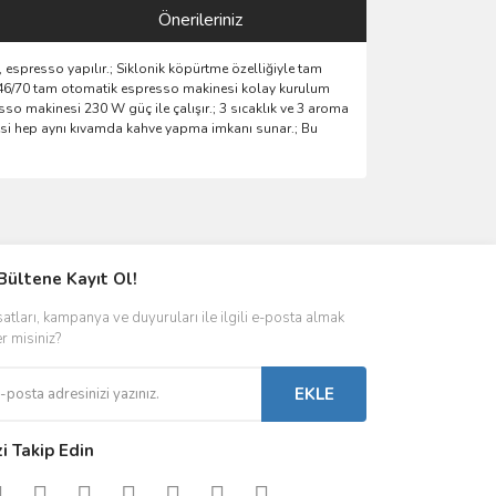
Önerileriniz
 espresso yapılır.; Siklonik köpürtme özelliğiyle tam
3246/70 tam otomatik espresso makinesi kolay kurulum
sso makinesi 230 W güç ile çalışır.; 3 sıcaklık ve 3 aroma
kinesi hep aynı kıvamda kahve yapma imkanı sunar.; Bu
ımıza iletebilirsiniz.
Bültene Kayıt Ol!
satları, kampanya ve duyuruları ile ilgili e-posta almak
er misiniz?
EKLE
zi Takip Edin