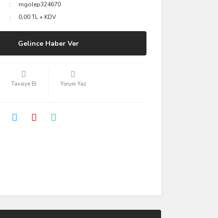
mgolep324670
0,00 TL + KDV
Gelince Haber Ver
Tavsiye Et
Yorum Yaz