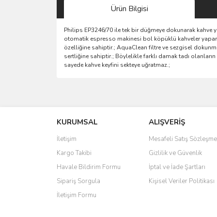
Ürün Bilgisi
Philips EP3246/70 ile tek bir düğmeye dokunarak kahve ya
otomatik espresso makinesi bol köpüklü kahveler yapar.
özelliğine sahiptir.; AquaClean filtre ve sezgisel dokunm
sertliğine sahiptir.; Böylelikle farklı damak tadı olanlar
sayede kahve keyfini sekteye uğratmaz.;
Bu ürünün fiyat bilgisi, resim, ürün açıklamalarında 
Görüş ve önerileriniz için teşekkür ederiz.
KURUMSAL
ALIŞVERİŞ
Ürün resmi kalitesiz, bozuk veya görüntülenemiyo
Ürün açıklamasında eksik bilgiler bulunuyor.
İletişim
Mesafeli Satış Sözleşme
Ürün bilgilerinde hatalar bulunuyor.
Kargo Takibi
Gizlilik ve Güvenlik
Ürün fiyatı diğer sitelerden daha pahalı.
Havale Bildirim Formu
İptal ve İade Şartları
Bu ürüne benzer farklı alternatifler olmalı.
Sipariş Sorgula
Kişisel Veriler Politikası
İletişim Formu