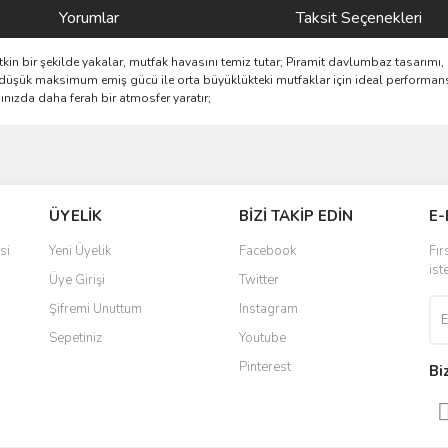
Yorumlar
Taksit Seçenekleri
 etkin bir şekilde yakalar, mutfak havasını temiz tutar; Piramit davlumbaz tasarı
üşük maksimum emiş gücü ile orta büyüklükteki mutfaklar için ideal performans sa
ınızda daha ferah bir atmosfer yaratır;
ve diğer konularda yetersiz gördüğünüz noktaları öneri formunu kullanarak taraf
Bu ürüne ilk yorumu siz yapın!
ÜYELİK
BİZİ TAKİP EDİN
E-
r.
Yorum Yaz
si
Yeni Üyelik
Facebook
Fır
ist
Üye Girişi
Twitter
Şifremi Unuttum
Instagram
Sepetiniz
Youtube
Pinterest
Bi