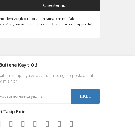
Önerileriniz
mı, modern ve şık bir görünüm sunarken mutfak
ğlar, havayı hızla temizler; Duvar tipi montaj özelliği
ımıza iletebilirsiniz.
Bültene Kayıt Ol!
satları, kampanya ve duyuruları ile ilgili e-posta almak
er misiniz?
EKLE
zi Takip Edin