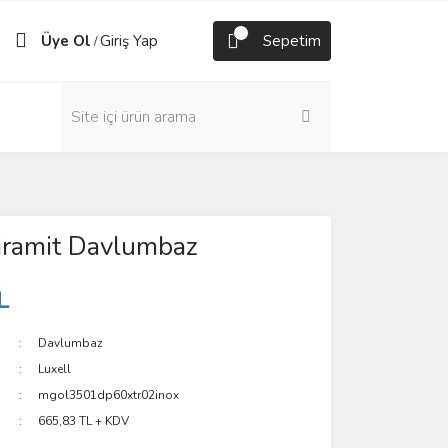
Üye Ol
Giriş Yap
Sepetim
/
iramit Davlumbaz
L
Davlumbaz
Luxell
mgol3501dp60xtr02inox
665,83 TL + KDV