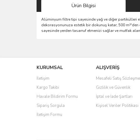
Ürün Bilgisi
Alüminyum filtre tipi sayesinde yağ ve diğer partikülleri
dekorasyonunuza estetik bir dokunuş katar; 500 m³'den d
sayesinde yerden tasarruf etmenizi sağlar ve mutfak alan
Bu ürünün fiyat bilgisi, resim, ürün açıklamalarında 
Görüş ve önerileriniz için teşekkür ederiz.
KURUMSAL
ALIŞVERİŞ
Ürün resmi kalitesiz, bozuk veya görüntülenemiyo
Ürün açıklamasında eksik bilgiler bulunuyor.
İletişim
Mesafeli Satış Sözleşme
Ürün bilgilerinde hatalar bulunuyor.
Kargo Takibi
Gizlilik ve Güvenlik
Ürün fiyatı diğer sitelerden daha pahalı.
Havale Bildirim Formu
İptal ve İade Şartları
Bu ürüne benzer farklı alternatifler olmalı.
Sipariş Sorgula
Kişisel Veriler Politikası
İletişim Formu