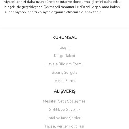
yiyeceklerinizi daha uzun süre taze tutar ve dondurma işlemini daha etkili
bir şekilde gerçekleştirir; Çekmeceli tasarımı ile düzenli depolama imkanı
sunar, yiyeceklerinizi kolayca organize etmenize olanak tanır;
Bu ürünün fiyat bilgisi, resim, ürün açıklamalarında ve diğer
konularda yetersiz gördüğünüz noktaları öneri formunu kullanarak
Bu ürüne ilk yorumu siz yapın!
KURUMSAL
tarafımıza iletebilirsiniz.
Görüş ve önerileriniz için teşekkür ederiz.
İletişim
Yorum Yaz
Kargo Takibi
Ürün resmi kalitesiz, bozuk veya görüntülenemiyor.
Havale Bildirim Formu
Ürün açıklamasında eksik bilgiler bulunuyor.
Sipariş Sorgula
Ürün bilgilerinde hatalar bulunuyor.
İletişim Formu
Ürün fiyatı diğer sitelerden daha pahalı.
Bu ürüne benzer farklı alternatifler olmalı.
ALIŞVERİŞ
Mesafeli Satış Sözleşmesi
Gizlilik ve Güvenlik
İptal ve İade Şartları
Kişisel Veriler Politikası
Gönder