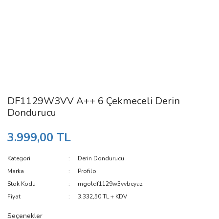
DF1129W3VV A++ 6 Çekmeceli Derin
Dondurucu
3.999,00 TL
Kategori
Derin Dondurucu
Marka
Profilo
Stok Kodu
mgoldf1129w3vvbeyaz
Fiyat
3.332,50 TL + KDV
Seçenekler