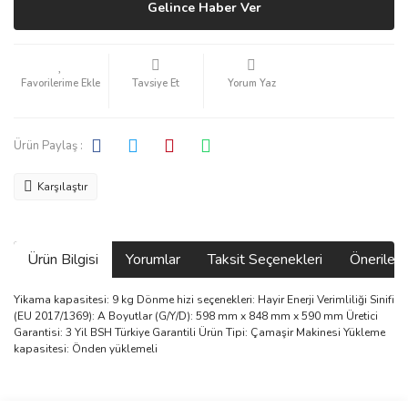
Gelince Haber Ver
Tavsiye Et
Yorum Yaz
Ürün Paylaş :
Karşılaştır
Ürün Bilgisi
Yorumlar
Taksit Seçenekleri
Önerilerin
Yikama kapasitesi: 9 kg Dönme hizi seçenekleri: Hayir Enerji Verimliliği Sinifi
(EU 2017/1369): A Boyutlar (G/Y/D): 598 mm x 848 mm x 590 mm Üretici
Garantisi: 3 Yil BSH Türkiye Garantili Ürün Tipi: Çamaşir Makinesi Yükleme
kapasitesi: Önden yüklemeli
Bu ürünün fiyat bilgisi, resim, ürün açıklamalarında ve diğer