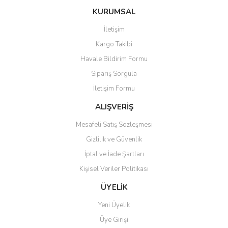
konularda yetersiz gördüğünüz noktaları öneri formunu kullanarak
Bu ürüne ilk yorumu siz yapın!
KURUMSAL
tarafımıza iletebilirsiniz.
Görüş ve önerileriniz için teşekkür ederiz.
İletişim
Yorum Yaz
Kargo Takibi
Ürün resmi kalitesiz, bozuk veya görüntülenemiyor.
Havale Bildirim Formu
Ürün açıklamasında eksik bilgiler bulunuyor.
Sipariş Sorgula
Ürün bilgilerinde hatalar bulunuyor.
İletişim Formu
Ürün fiyatı diğer sitelerden daha pahalı.
Bu ürüne benzer farklı alternatifler olmalı.
ALIŞVERİŞ
Mesafeli Satış Sözleşmesi
Gizlilik ve Güvenlik
İptal ve İade Şartları
Kişisel Veriler Politikası
Gönder
ÜYELİK
Yeni Üyelik
Üye Girişi