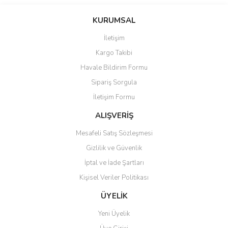
Bu ürünün fiyat bilgisi, resim, ürün açıklamalarında ve diğer
konularda yetersiz gördüğünüz noktaları öneri formunu kullanarak
Bu ürüne ilk yorumu siz yapın!
KURUMSAL
tarafımıza iletebilirsiniz.
Görüş ve önerileriniz için teşekkür ederiz.
İletişim
Yorum Yaz
Kargo Takibi
Ürün resmi kalitesiz, bozuk veya görüntülenemiyor.
Havale Bildirim Formu
Ürün açıklamasında eksik bilgiler bulunuyor.
Sipariş Sorgula
Ürün bilgilerinde hatalar bulunuyor.
İletişim Formu
Ürün fiyatı diğer sitelerden daha pahalı.
Bu ürüne benzer farklı alternatifler olmalı.
ALIŞVERİŞ
Mesafeli Satış Sözleşmesi
Gizlilik ve Güvenlik
İptal ve İade Şartları
Kişisel Veriler Politikası
Gönder
ÜYELİK
Yeni Üyelik