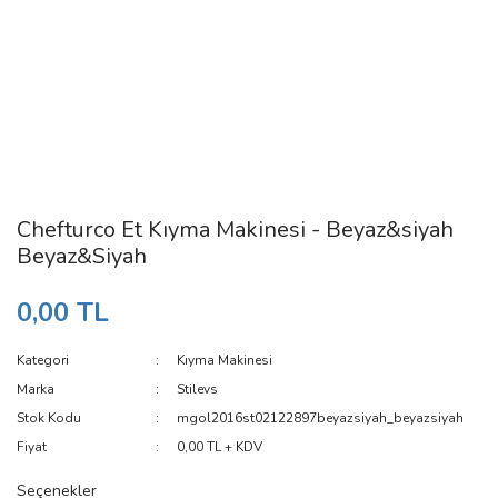
Chefturco Et Kıyma Makinesi - Beyaz&siyah
Beyaz&Siyah
0,00 TL
Kategori
Kıyma Makinesi
Marka
Stilevs
Stok Kodu
mgol2016st02122897beyazsiyah_beyazsiyah
Fiyat
0,00 TL + KDV
Seçenekler