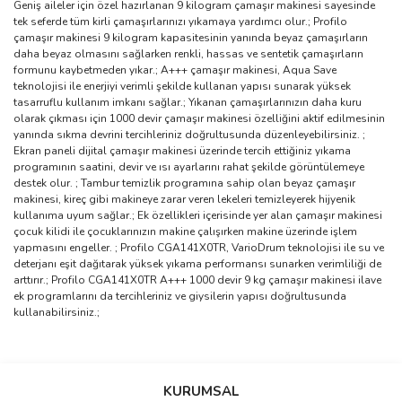
Geniş aileler için özel hazırlanan 9 kilogram çamaşır makinesi sayesinde
tek seferde tüm kirli çamaşırlarınızı yıkamaya yardımcı olur.; Profilo
çamaşır makinesi 9 kilogram kapasitesinin yanında beyaz çamaşırların
daha beyaz olmasını sağlarken renkli, hassas ve sentetik çamaşırların
formunu kaybetmeden yıkar.; A+++ çamaşır makinesi, Aqua Save
teknolojisi ile enerjiyi verimli şekilde kullanan yapısı sunarak yüksek
tasarruflu kullanım imkanı sağlar.; Yıkanan çamaşırlarınızın daha kuru
olarak çıkması için 1000 devir çamaşır makinesi özelliğini aktif edilmesinin
yanında sıkma devrini tercihleriniz doğrultusunda düzenleyebilirsiniz. ;
Ekran paneli dijital çamaşır makinesi üzerinde tercih ettiğiniz yıkama
programının saatini, devir ve ısı ayarlarını rahat şekilde görüntülemeye
destek olur. ; Tambur temizlik programına sahip olan beyaz çamaşır
makinesi, kireç gibi makineye zarar veren lekeleri temizleyerek hijyenik
kullanıma uyum sağlar.; Ek özellikleri içerisinde yer alan çamaşır makinesi
çocuk kilidi ile çocuklarınızın makine çalışırken makine üzerinde işlem
yapmasını engeller. ; Profilo CGA141X0TR, VarioDrum teknolojisi ile su ve
deterjanı eşit dağıtarak yüksek yıkama performansı sunarken verimliliği de
arttırır.; Profilo CGA141X0TR A+++ 1000 devir 9 kg çamaşır makinesi ilave
ek programlarını da tercihleriniz ve giysilerin yapısı doğrultusunda
kullanabilirsiniz.;
Bu ürünün fiyat bilgisi, resim, ürün açıklamalarında ve diğer
konularda yetersiz gördüğünüz noktaları öneri formunu kullanarak
Bu ürüne ilk yorumu siz yapın!
KURUMSAL
tarafımıza iletebilirsiniz.