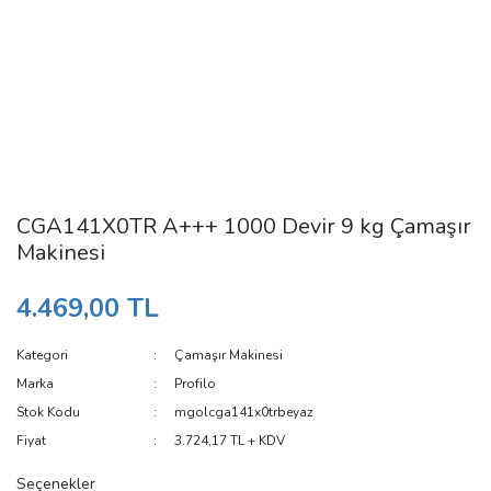
CGA141X0TR A+++ 1000 Devir 9 kg Çamaşır
Makinesi
4.469,00 TL
Kategori
Çamaşır Makinesi
Marka
Profilo
Stok Kodu
mgolcga141x0trbeyaz
Fiyat
3.724,17 TL + KDV
Seçenekler