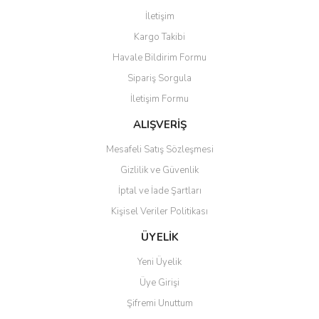
Görüş ve önerileriniz için teşekkür ederiz.
İletişim
Yorum Yaz
Kargo Takibi
Ürün resmi kalitesiz, bozuk veya görüntülenemiyor.
Havale Bildirim Formu
Ürün açıklamasında eksik bilgiler bulunuyor.
Sipariş Sorgula
Ürün bilgilerinde hatalar bulunuyor.
İletişim Formu
Ürün fiyatı diğer sitelerden daha pahalı.
Bu ürüne benzer farklı alternatifler olmalı.
ALIŞVERİŞ
Mesafeli Satış Sözleşmesi
Gizlilik ve Güvenlik
İptal ve İade Şartları
Kişisel Veriler Politikası
Gönder
ÜYELİK
Yeni Üyelik
Üye Girişi
Şifremi Unuttum