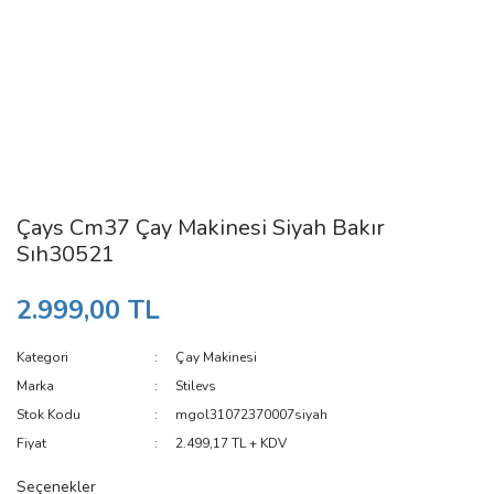
Çays Cm37 Çay Makinesi Siyah Bakır
Sıh30521
2.999,00 TL
Kategori
Çay Makinesi
Marka
Stilevs
Stok Kodu
mgol31072370007siyah
Fiyat
2.499,17 TL + KDV
Seçenekler