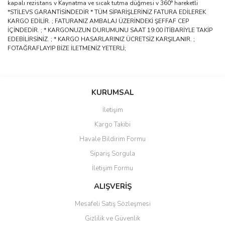
kapalı rezistans v Kaynatma ve sıcak tutma düğmesi v 360° hareketli
*STİLEVS GARANTİSİNDEDİR * TÜM SİPARİŞLERİNİZ FATURA EDİLEREK
KARGO EDİLİR. ; FATURANIZ AMBALAJ ÜZERİNDEKİ ŞEFFAF CEP
İÇİNDEDİR. ; * KARGONUZUN DURUMUNU SAAT 19:00 İTİBARİYLE TAKİP
EDEBİLİRSİNİZ. ; * KARGO HASARLARINIZ ÜCRETSİZ KARŞILANIR. ;
FOTAĞRAFLAYIP BİZE İLETMENİZ YETERLİ;
Bu ürünün fiyat bilgisi, resim, ürün açıklamalarında ve diğer
konularda yetersiz gördüğünüz noktaları öneri formunu kullanarak
Bu ürüne ilk yorumu siz yapın!
KURUMSAL
tarafımıza iletebilirsiniz.
Görüş ve önerileriniz için teşekkür ederiz.
İletişim
Yorum Yaz
Kargo Takibi
Ürün resmi kalitesiz, bozuk veya görüntülenemiyor.
Havale Bildirim Formu
Ürün açıklamasında eksik bilgiler bulunuyor.
Sipariş Sorgula
Ürün bilgilerinde hatalar bulunuyor.
İletişim Formu
Ürün fiyatı diğer sitelerden daha pahalı.
Bu ürüne benzer farklı alternatifler olmalı.
ALIŞVERİŞ
Mesafeli Satış Sözleşmesi
Gizlilik ve Güvenlik