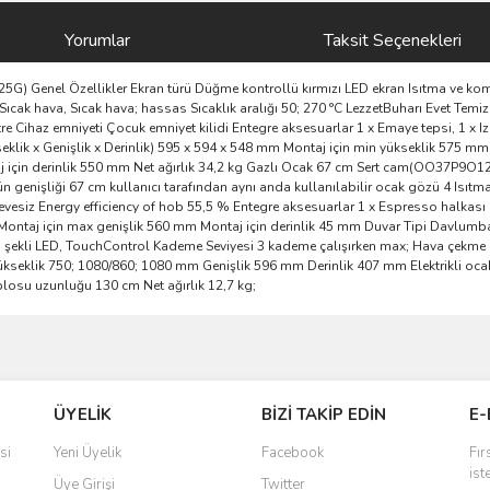
Yorumlar
Taksit Seçenekleri
25G) Genel Özellikler Ekran türü Düğme kontrollü kırmızı LED ekran Isıtma ve ko
Sıcak hava, Sıcak hava; hassas Sıcaklık aralığı 50; 270 °C LezzetBuharı Evet Temizl
itre Cihaz emniyeti Çocuk emniyet kilidi Entegre aksesuarlar 1 x Emaye tepsi, 1 x Iz
eklik x Genişlik x Derinlik) 595 x 594 x 548 mm Montaj için min yükseklik 575 m
 için derinlik 550 mm Net ağırlık 34,2 kg Gazlı Ocak 67 cm Sert cam(OO37P9O12
n genişliği 67 cm kullanıcı tarafından aynı anda kullanılabilir ocak gözü 4 Isıtma
vesiz Energy efficiency of hob 55,5 % Entegre aksesuarlar 1 x Espresso halkası 
ontaj için max genişlik 560 mm Montaj için derinlik 45 mm Duvar Tipi Davlumba
 şekli LED, TouchControl Kademe Seviyesi 3 kademe çalışırken max; Hava çekme 
tlar Yükseklik 750; 1080/860; 1080 mm Genişlik 596 mm Derinlik 407 mm Elektrikli
losu uzunluğu 130 cm Net ağırlık 12,7 kg;
ve diğer konularda yetersiz gördüğünüz noktaları öneri formunu kullanarak taraf
Bu ürüne ilk yorumu siz yapın!
ÜYELİK
BİZİ TAKİP EDİN
E-
r.
Yorum Yaz
si
Yeni Üyelik
Facebook
Fır
ist
Üye Girişi
Twitter