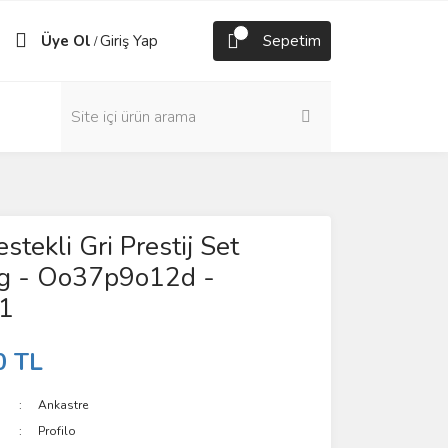
Üye Ol
Giriş Yap
Sepetim
/
stekli Gri Prestij Set
g - Oo37p9o12d -
1
0 TL
Ankastre
Profilo