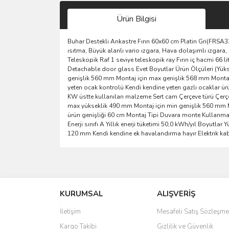
Ürün Bilgisi
Buhar Destekli Ankastre Fırın 60x60 cm Platin Gri(FRSA3
ısıtma, Büyük alanlı vario ızgara, Hava dolaşımlı ızgara, 
Teleskopik Raf 1 seviye teleskopik ray Fırın iç hacmi 66 l
Detachable door glass Evet Boyutlar Ürün Ölçüleri (Yüks
genişlik 560 mm Montaj için max genişlik 568 mm Montaj
yeten ocak kontrolü Kendi kendine yeten gazlı ocaklar ürü
KW üstte kullanılan malzeme Sert cam Çerçeve türü Çerçe
max yükseklik 490 mm Montaj için min genişlik 560 mm M
ürün genişliği 60 cm Montaj Tipi Duvara monte Kullanma
Enerji sınıfı A Yıllık enerji tüketimi 50,0 kWh/yıl Boyu
120 mm Kendi kendine ek havalandırma hayır Elektrik kab
Bu ürünün fiyat bilgisi, resim, ürün açıklamalarında 
Görüş ve önerileriniz için teşekkür ederiz.
KURUMSAL
ALIŞVERİŞ
Ürün resmi kalitesiz, bozuk veya görüntülenemiyo
Ürün açıklamasında eksik bilgiler bulunuyor.
İletişim
Mesafeli Satış Sözleşme
Ürün bilgilerinde hatalar bulunuyor.
Kargo Takibi
Gizlilik ve Güvenlik