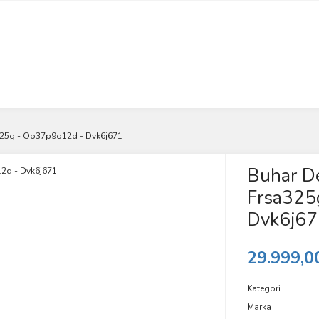
sa325g - Oo37p9o12d - Dvk6j671
Buhar De
Frsa325
Dvk6j67
29.999,0
Kategori
Marka