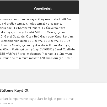
Önerileriniz
mbinasyon modlarının sayısı 6 Pişirme metodu Alt / üst
ik Hidrolitik temizlik, Kolay temizlik arka panel
gara sacı, 1 x Kombi tel ızgara, 1 x Üniversal tava
m Montaj için max yükseklik 597 mm Montaj için min
D) Genel Özellikler Ocak Türü Gazlı ocak Kendi kendine
 elemanlarının gücü 1 x 1; 0 KW, 1 x 3; 0 KW, 2 x 1; 75
Boyutlar Montaj için min yükseklik 480 mm Montaj için
z 60 cm Platin gri cam yüzey(DVK6J671) Genel Özellikler
638 m³/h Yağ filtresi malzemesi Yıkanabilir alüminyum
 ocak üzerindeki minimum mesafe 470 mm Boru çapı 150 /
ımıza iletebilirsiniz.
Bültene Kayıt Ol!
satları, kampanya ve duyuruları ile ilgili e-posta almak
er misiniz?