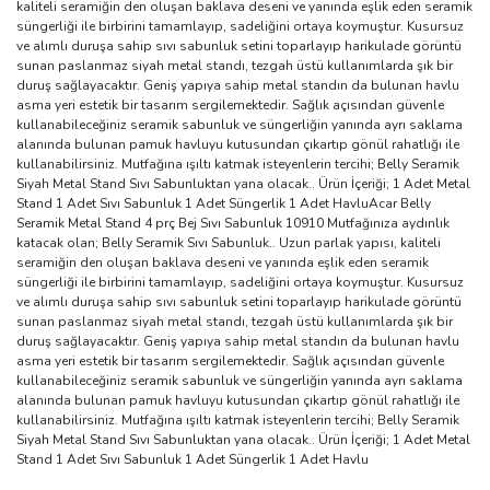
kaliteli seramiğin den oluşan baklava deseni ve yanında eşlik eden seramik
süngerliği ile birbirini tamamlayıp, sadeliğini ortaya koymuştur. Kusursuz
ve alımlı duruşa sahip sıvı sabunluk setini toparlayıp harikulade görüntü
sunan paslanmaz siyah metal standı, tezgah üstü kullanımlarda şık bir
duruş sağlayacaktır. Geniş yapıya sahip metal standın da bulunan havlu
asma yeri estetik bir tasarım sergilemektedir. Sağlık açısından güvenle
kullanabileceğiniz seramik sabunluk ve süngerliğin yanında ayrı saklama
alanında bulunan pamuk havluyu kutusundan çıkartıp gönül rahatlığı ile
kullanabilirsiniz. Mutfağına ışıltı katmak isteyenlerin tercihi; Belly Seramik
Siyah Metal Stand Sıvı Sabunluktan yana olacak.. Ürün İçeriği; 1 Adet Metal
Stand 1 Adet Sıvı Sabunluk 1 Adet Süngerlik 1 Adet HavluAcar Belly
Seramik Metal Stand 4 prç Bej Sıvı Sabunluk 10910 Mutfağınıza aydınlık
katacak olan; Belly Seramik Sıvı Sabunluk.. Uzun parlak yapısı, kaliteli
seramiğin den oluşan baklava deseni ve yanında eşlik eden seramik
süngerliği ile birbirini tamamlayıp, sadeliğini ortaya koymuştur. Kusursuz
ve alımlı duruşa sahip sıvı sabunluk setini toparlayıp harikulade görüntü
sunan paslanmaz siyah metal standı, tezgah üstü kullanımlarda şık bir
duruş sağlayacaktır. Geniş yapıya sahip metal standın da bulunan havlu
asma yeri estetik bir tasarım sergilemektedir. Sağlık açısından güvenle
kullanabileceğiniz seramik sabunluk ve süngerliğin yanında ayrı saklama
alanında bulunan pamuk havluyu kutusundan çıkartıp gönül rahatlığı ile
kullanabilirsiniz. Mutfağına ışıltı katmak isteyenlerin tercihi; Belly Seramik
Siyah Metal Stand Sıvı Sabunluktan yana olacak.. Ürün İçeriği; 1 Adet Metal
Stand 1 Adet Sıvı Sabunluk 1 Adet Süngerlik 1 Adet Havlu