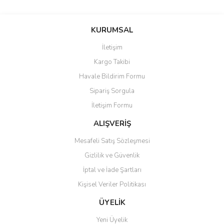
Bu ürünün fiyat bilgisi, resim, ürün açıklamalarında ve diğer
konularda yetersiz gördüğünüz noktaları öneri formunu kullanarak
Bu ürüne ilk yorumu siz yapın!
KURUMSAL
tarafımıza iletebilirsiniz.
Görüş ve önerileriniz için teşekkür ederiz.
İletişim
Yorum Yaz
Kargo Takibi
Ürün resmi kalitesiz, bozuk veya görüntülenemiyor.
Havale Bildirim Formu
Ürün açıklamasında eksik bilgiler bulunuyor.
Sipariş Sorgula
Ürün bilgilerinde hatalar bulunuyor.
İletişim Formu
Ürün fiyatı diğer sitelerden daha pahalı.
Bu ürüne benzer farklı alternatifler olmalı.
ALIŞVERİŞ
Mesafeli Satış Sözleşmesi
Gizlilik ve Güvenlik
İptal ve İade Şartları
Kişisel Veriler Politikası
Gönder
ÜYELİK
Yeni Üyelik