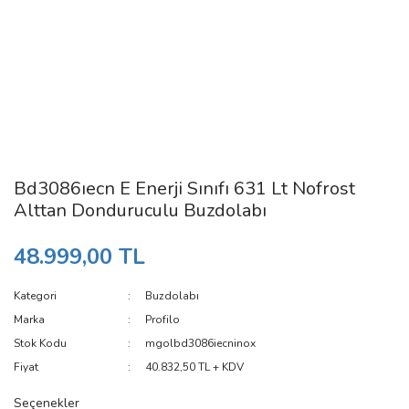
Bd3086ıecn E Enerji Sınıfı 631 Lt Nofrost
Alttan Donduruculu Buzdolabı
48.999,00 TL
Kategori
Buzdolabı
Marka
Profilo
Stok Kodu
mgolbd3086iecninox
Fiyat
40.832,50 TL + KDV
Seçenekler