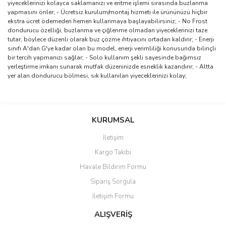
yiyeceklerinizi kolayca saklamanızı ve eritme işlemi sırasında buzlanma
yapmasını önler; - Ücretsiz kurulum/montaj hizmeti ile ürününüzü hiçbir
ekstra ücret ödemeden hemen kullanmaya başlayabilirsiniz; - No Frost
dondurucu özelliği, buzlanma ve çiğlenme olmadan yiyeceklerinizi taze
tutar, böylece düzenli olarak buz çözme ihtiyacını ortadan kaldırır; - Enerji
sınıfı A'dan G'ye kadar olan bu model, enerji verimliliği konusunda bilinçli
bir tercih yapmanızı sağlar; - Solo kullanım şekli sayesinde bağımsız
yerleştirme imkanı sunarak mutfak düzeninizde esneklik kazandırır; - Altta
yer alan dondurucu bölmesi, sık kullanılan yiyeceklerinizi kolay;
Bu ürünün fiyat bilgisi, resim, ürün açıklamalarında ve diğer
konularda yetersiz gördüğünüz noktaları öneri formunu kullanarak
Bu ürüne ilk yorumu siz yapın!
KURUMSAL
tarafımıza iletebilirsiniz.
Görüş ve önerileriniz için teşekkür ederiz.
İletişim
Yorum Yaz
Kargo Takibi
Ürün resmi kalitesiz, bozuk veya görüntülenemiyor.
Havale Bildirim Formu
Ürün açıklamasında eksik bilgiler bulunuyor.
Sipariş Sorgula
Ürün bilgilerinde hatalar bulunuyor.
İletişim Formu
Ürün fiyatı diğer sitelerden daha pahalı.
Bu ürüne benzer farklı alternatifler olmalı.
ALIŞVERİŞ