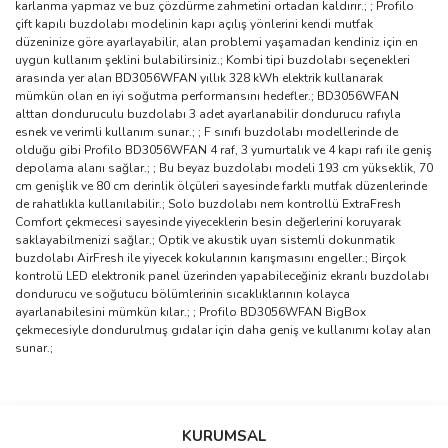
karlanma yapmaz ve buz çözdürme zahmetini ortadan kaldırır.; ; Profilo
çift kapılı buzdolabı modelinin kapı açılış yönlerini kendi mutfak
düzeninize göre ayarlayabilir, alan problemi yaşamadan kendiniz için en
uygun kullanım şeklini bulabilirsiniz.; Kombi tipi buzdolabı seçenekleri
arasında yer alan BD3056WFAN yıllık 328 kWh elektrik kullanarak
mümkün olan en iyi soğutma performansını hedefler.; BD3056WFAN
alttan donduruculu buzdolabı 3 adet ayarlanabilir dondurucu rafıyla
esnek ve verimli kullanım sunar.; ; F sınıfı buzdolabı modellerinde de
olduğu gibi Profilo BD3056WFAN 4 raf, 3 yumurtalık ve 4 kapı rafı ile geniş
depolama alanı sağlar.; ; Bu beyaz buzdolabı modeli 193 cm yükseklik, 70
cm genişlik ve 80 cm derinlik ölçüleri sayesinde farklı mutfak düzenlerinde
de rahatlıkla kullanılabilir.; Solo buzdolabı nem kontrollü ExtraFresh
Comfort çekmecesi sayesinde yiyeceklerin besin değerlerini koruyarak
saklayabilmenizi sağlar.; Optik ve akustik uyarı sistemli dokunmatik
buzdolabı AirFresh ile yiyecek kokularının karışmasını engeller.; Birçok
kontrolü LED elektronik panel üzerinden yapabileceğiniz ekranlı buzdolabı
dondurucu ve soğutucu bölümlerinin sıcaklıklarının kolayca
ayarlanabilesini mümkün kılar.; ; Profilo BD3056WFAN BigBox
çekmecesiyle dondurulmuş gıdalar için daha geniş ve kullanımı kolay alan
sunar.;
Bu ürünün fiyat bilgisi, resim, ürün açıklamalarında ve diğer
konularda yetersiz gördüğünüz noktaları öneri formunu kullanarak
Bu ürüne ilk yorumu siz yapın!
KURUMSAL
tarafımıza iletebilirsiniz.