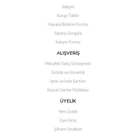
Görüş ve önerileriniz için teşekkür ederiz.
İletişim
Yorum Yaz
Kargo Takibi
Ürün resmi kalitesiz, bozuk veya görüntülenemiyor.
Havale Bildirim Formu
Ürün açıklamasında eksik bilgiler bulunuyor.
Sipariş Sorgula
Ürün bilgilerinde hatalar bulunuyor.
İletişim Formu
Ürün fiyatı diğer sitelerden daha pahalı.
Bu ürüne benzer farklı alternatifler olmalı.
ALIŞVERİŞ
Mesafeli Satış Sözleşmesi
Gizlilik ve Güvenlik
İptal ve İade Şartları
Kişisel Veriler Politikası
Gönder
ÜYELİK
Yeni Üyelik
Üye Girişi
Şifremi Unuttum