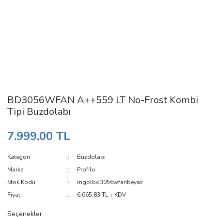
BD3056WFAN A++559 LT No-Frost Kombi
Tipi Buzdolabı
7.999,00 TL
Kategori
Buzdolabı
Marka
Profilo
Stok Kodu
mgolbd3056wfanbeyaz
Fiyat
6.665,83 TL + KDV
Seçenekler