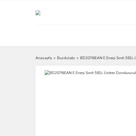
Anasayfa
Buzdolabı
BD2076IEAN E Enerji Sınıfı 581L