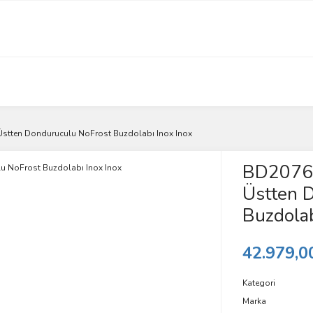
 Üstten Donduruculu NoFrost Buzdolabı Inox Inox
BD2076IE
Üstten 
Buzdolab
42.979,0
Kategori
Marka