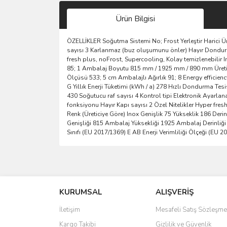
Ürün Bilgisi
ÖZELLİKLER Soğutma Sistemi No; Frost Yerleştir Harici Ü
sayısı 3 Karlanmaz (buz oluşumunu önler) Hayır Dondur
fresh plus, noFrost, Supercooling, Kolay temizlenebilir I
85; 1 Ambalaj Boyutu 815 mm / 1925 mm / 890 mm Üretici 
Ölçüsü 533; 5 cm Ambalajlı Ağırlık 91; 8 Energy efficienc
G Yıllık Enerji Tüketimi (kWh / a) 278 Hızlı Dondurma T
430 Soğutucu raf sayısı 4 Kontrol tipi Elektronik Aya
fonksiyonu Hayır Kapı sayısı 2 Özel Nitelikler Hyper fres
Renk (Üreticiye Göre) Inox Genişlik 75 Yükseklik 186 Deri
Genişliği 815 Ambalaj Yüksekliği 1925 Ambalaj Derinliği 
Sınıfı (EU 2017/1369) E AB Enerji Verimliliği Ölçeği (EU 2
Bu ürünün fiyat bilgisi, resim, ürün açıklamalarında 
Görüş ve önerileriniz için teşekkür ederiz.
KURUMSAL
ALIŞVERİŞ
Ürün resmi kalitesiz, bozuk veya görüntülenemiyo
Ürün açıklamasında eksik bilgiler bulunuyor.
İletişim
Mesafeli Satış Sözleşme
Ürün bilgilerinde hatalar bulunuyor.
Kargo Takibi
Gizlilik ve Güvenlik