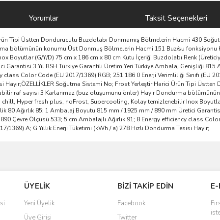
Yorumlar
Taksit Seçenekleri
rün Tipi Üstten Donduruculu Buzdolabı Donmamış Bölmelerin Hacmi 430 Soğutucu r
ma bölümünün konumu Üst Donmuş Bölmelerin Hacmi 151 Buz/su fonksiyonu Hayır 
nox Boyutlar (G/Y/D) 75 cm x 186 cm x 80 cm Kutu İçeriği Buzdolabı Renk (Üreticiye
Garantisi 3 Yıl BSH Türkiye Garantili Üretim Yeri Türkiye Ambalaj Genişliği 815
y class Color Code (EU 2017/1369) RGB; 251 186 0 Enerji Verimliliği Sınıfı (EU 20
esisi Hayır;ÖZELLİKLER Soğutma Sistemi No; Frost Yerleştir Harici Ürün Tipi Üs
rlanabilir raf sayısı 3 Karlanmaz (buz oluşumunu önler) Hayır Dondurma bölüm
h chill, Hyper fresh plus, noFrost, Supercooling, Kolay temizlenebilir Inox Boyut
nlik 80 Ağırlık 85; 1 Ambalaj Boyutu 815 mm / 1925 mm / 890 mm Üretici Garantisi 
890 Çevre Ölçüsü 533; 5 cm Ambalajlı Ağırlık 91; 8 Energy efficiency class Color
017/1369) A; G Yıllık Enerji Tüketimi (kWh / a) 278 Hızlı Dondurma Tesisi Hayır;
ve diğer konularda yetersiz gördüğünüz noktaları öneri formunu kullanarak taraf
Bu ürüne ilk yorumu siz yapın!
ÜYELİK
BİZİ TAKİP EDİN
E-
r.
Yorum Yaz
si
Yeni Üyelik
Facebook
Fır
ist
Üye Girişi
Twitter