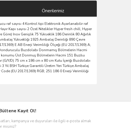
Önerileriniz
af sayısı 4 Kontrol tipi Elektronik Ayarlanabilir raf
Kapı sayısı 2 Özel Nitelikler Hyper fresh chill, Hyper
 Göre) Inox Genişlik 75 Yükseklik 186 Derinlik 80 Ağırlık
 Ambalaj Yüksekliği 1925 Ambalaj Derinliği 890 Çevre
17/1369) E AB Enerji Verimliliği Ölçeği (EU 2017/1369) A;
tten Donduruculu Buzdolabı Donmamış Bölmelerin Hacmi
ünün konumu Üst Donmuş Bölmelerin Hacmi 151 Buz/su
lar (G/Y/D) 75 cm x 186 cm x 80 cm Kutu İçeriği Buzdolabı
3 Yıl BSH Türkiye Garantili Üretim Yeri Türkiye Ambalaj
 Code (EU 2017/1369) RGB; 251 186 0 Enerji Verimliliği
ımıza iletebilirsiniz.
Bültene Kayıt Ol!
satları, kampanya ve duyuruları ile ilgili e-posta almak
er misiniz?