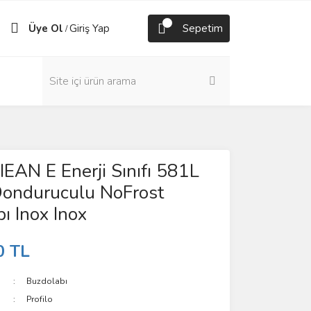
Üye Ol
Giriş Yap
Sepetim
/
AN E Enerji Sınıfı 581L
Donduruculu NoFrost
ı Inox Inox
0 TL
Buzdolabı
Profilo