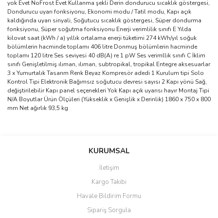
yok Evet NoFrost Evet Kullanma şekli Derin dondurucu sıcaklık göstergesi,
Dondurucu uyarı fonksiyonu, Ekonomi modu / Tatil modu, Kapı açık
kaldığında uyarı sinyali, Soğutucu sıcaklık göstergesi, Süper dondurma
fonksiyonu, Süper soğutma fonksiyonu Enerji verimlilik sınıfı E Yılda
kilovat saat (kWh / a) yıllık ortalama enerji tüketimi 274 kWh/yıl soğuk
bölümlerin hacminde toplamı 406 litre Donmuş bölümlerin hacminde
toplamı 120 litre Ses seviyesi 40 dB(A) re 1 pW Ses verimllik sınıfı C İklim
sınıfı Genişletilmiş ılıman, ılıman, subtropikal, tropikal Entegre aksesuarlar
3 x Yumurtalık Tasarım Renk Beyaz Kompresör adedi 1 Kurulum tipi Solo
Kontrol Tipi Elektronik Bağımsız soğutucu devresi sayısı 2 Kapı yönü Sağ,
değiştirilebilir Kapı panel seçenekleri Yok Kapı açık uyarısı hayır Montaj Tipi
N/A Boyutlar Ürün Ölçüleri (Yükseklik x Genişlik x Derinlik) 1860 x 750 x 800
mm Net ağırlık 93,5 kg
Bu ürünün fiyat bilgisi, resim, ürün açıklamalarında ve diğer
konularda yetersiz gördüğünüz noktaları öneri formunu kullanarak
Bu ürüne ilk yorumu siz yapın!
KURUMSAL
tarafımıza iletebilirsiniz.
Görüş ve önerileriniz için teşekkür ederiz.
İletişim
Yorum Yaz
Kargo Takibi
Ürün resmi kalitesiz, bozuk veya görüntülenemiyor.
Havale Bildirim Formu
Ürün açıklamasında eksik bilgiler bulunuyor.
Sipariş Sorgula
Ürün bilgilerinde hatalar bulunuyor.