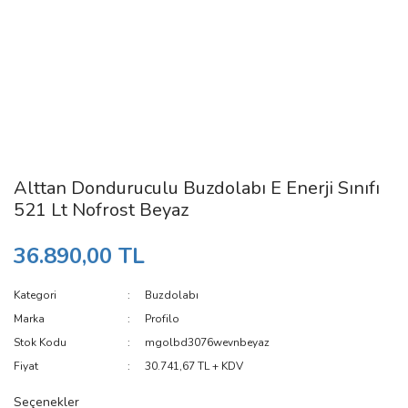
Alttan Donduruculu Buzdolabı E Enerji Sınıfı
521 Lt Nofrost Beyaz
36.890,00 TL
Kategori
Buzdolabı
Marka
Profilo
Stok Kodu
mgolbd3076wevnbeyaz
Fiyat
30.741,67 TL + KDV
Seçenekler