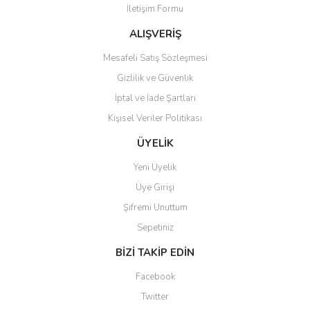
İletişim Formu
Ürün fiyatı diğer sitelerden daha pahalı.
Bu ürüne benzer farklı alternatifler olmalı.
ALIŞVERİŞ
Mesafeli Satış Sözleşmesi
Gizlilik ve Güvenlik
İptal ve İade Şartları
Kişisel Veriler Politikası
Gönder
ÜYELİK
Yeni Üyelik
Üye Girişi
Şifremi Unuttum
Sepetiniz
BİZİ TAKİP EDİN
Facebook
Twitter