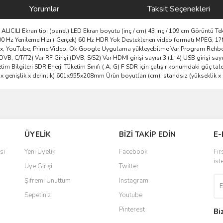
Yorumlar
Taksit Seçenekleri
LICILI Ekran tipi (panel) LED Ekran boyutu (inç / cm) 43 inç / 109 cm Görüntü T
 800 Hz Yenileme Hızı ( Gerçek) 60 Hz HDR Yok Desteklenen video formatı MPEG; 
 YouTube, Prime Video, Ok Google Uygulama yükleyebilme Var Program Rehberi ( 
; C/T/T2) Var RF Girişi (DVB; S/S2) Var HDMI girişi sayısı 3 (1; 4) USB girişi sayı
 Tüketim Bilgileri SDR Enerji Tüketim Sınıfı ( A; G) F SDR için çalışır konumdaki güç
ik x genişlik x derinlik) 601x955x208mm Ürün boyutları (cm); standsız (yükseklik 
ve diğer konularda yetersiz gördüğünüz noktaları öneri formunu kullanarak taraf
Bu ürüne ilk yorumu siz yapın!
ÜYELİK
BİZİ TAKİP EDİN
E-
r.
Yorum Yaz
si
Yeni Üyelik
Facebook
Fır
ist
Üye Girişi
Twitter
Şifremi Unuttum
Instagram
Sepetiniz
Youtube
Pinterest
Bi