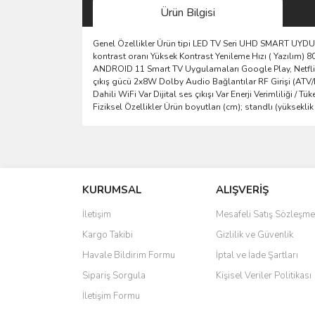
Ürün Bilgisi
Genel Özellikler Ürün tipi LED TV Seri UHD SMART UYDU A
kontrast oranı Yüksek Kontrast Yenileme Hızı ( Yazılım)
ANDROID 11 Smart TV Uygulamaları Google Play, Netflix,
çıkış gücü 2x8W Dolby Audio Bağlantılar RF Girişi (ATV/DVB
Dahili WiFi Var Dijital ses çıkışı Var Enerji Verimliliği /
Fiziksel Özellikler Ürün boyutları (cm); standlı (yüksekl
Bu ürünün fiyat bilgisi, resim, ürün açıklamalarında 
Görüş ve önerileriniz için teşekkür ederiz.
KURUMSAL
ALIŞVERİŞ
Ürün resmi kalitesiz, bozuk veya görüntülenemiyo
Ürün açıklamasında eksik bilgiler bulunuyor.
İletişim
Mesafeli Satış Sözleşme
Ürün bilgilerinde hatalar bulunuyor.
Kargo Takibi
Gizlilik ve Güvenlik
Ürün fiyatı diğer sitelerden daha pahalı.
Havale Bildirim Formu
İptal ve İade Şartları
Bu ürüne benzer farklı alternatifler olmalı.
Sipariş Sorgula
Kişisel Veriler Politikası
İletişim Formu