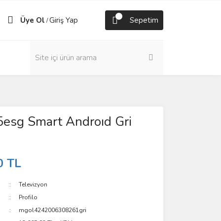
Üye Ol
Giriş Yap
Sepetim
/
esg Smart Androıd Gri
0 TL
Televizyon
Profilo
mgol4242006308261gri