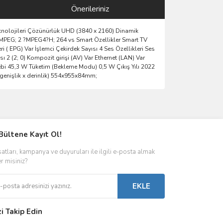
Önerileriniz
eknolojileri Çözünürlük UHD (3840 x 2160) Dinamik
1?MPEG; 2 ?MPEG4?H; 264 vs Smart Özellikler Smart TV
EPG) Var İşlemci Çekirdek Sayısı 4 Ses Özellikleri Ses
sı 2 (2; 0) Kompozit girişi (AV) Var Ethernet (LAN) Var
 talebi 45,3 W Tüketim (Bekleme Modu) 0,5 W Çıkış Yılı 2022
x genişlik x derinlik) 554x955x84mm;
ımıza iletebilirsiniz.
Bültene Kayıt Ol!
satları, kampanya ve duyuruları ile ilgili e-posta almak
er misiniz?
EKLE
zi Takip Edin