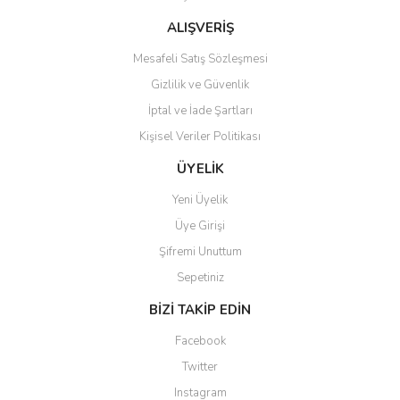
Bu ürüne benzer farklı alternatifler olmalı.
ALIŞVERİŞ
Mesafeli Satış Sözleşmesi
Gizlilik ve Güvenlik
İptal ve İade Şartları
Kişisel Veriler Politikası
Gönder
ÜYELİK
Yeni Üyelik
Üye Girişi
Şifremi Unuttum
Sepetiniz
BİZİ TAKİP EDİN
Facebook
Twitter
Instagram