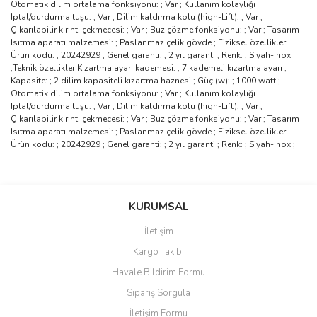
Otomatik dilim ortalama fonksiyonu: ; Var ; Kullanım kolaylığı
Iptal/durdurma tuşu: ; Var ; Dilim kaldırma kolu (high-Lift): ; Var ;
Çıkarılabilir kırıntı çekmecesi: ; Var ; Buz çözme fonksiyonu: ; Var ; Tasarım
Isıtma aparatı malzemesi: ; Paslanmaz çelik gövde ; Fiziksel özellikler
Ürün kodu: ; 20242929 ; Genel garanti: ; 2 yıl garanti ; Renk: ; Siyah-Inox
;Teknik özellikler Kızartma ayarı kademesi: ; 7 kademeli kızartma ayarı ;
Kapasite: ; 2 dilim kapasiteli kızartma haznesi ; Güç (w): ; 1000 watt ;
Otomatik dilim ortalama fonksiyonu: ; Var ; Kullanım kolaylığı
Iptal/durdurma tuşu: ; Var ; Dilim kaldırma kolu (high-Lift): ; Var ;
Çıkarılabilir kırıntı çekmecesi: ; Var ; Buz çözme fonksiyonu: ; Var ; Tasarım
Isıtma aparatı malzemesi: ; Paslanmaz çelik gövde ; Fiziksel özellikler
Ürün kodu: ; 20242929 ; Genel garanti: ; 2 yıl garanti ; Renk: ; Siyah-Inox ;
Bu ürünün fiyat bilgisi, resim, ürün açıklamalarında ve diğer
konularda yetersiz gördüğünüz noktaları öneri formunu kullanarak
Bu ürüne ilk yorumu siz yapın!
KURUMSAL
tarafımıza iletebilirsiniz.
Görüş ve önerileriniz için teşekkür ederiz.
İletişim
Yorum Yaz
Kargo Takibi
Ürün resmi kalitesiz, bozuk veya görüntülenemiyor.
Havale Bildirim Formu
Ürün açıklamasında eksik bilgiler bulunuyor.
Sipariş Sorgula
Ürün bilgilerinde hatalar bulunuyor.
İletişim Formu
Ürün fiyatı diğer sitelerden daha pahalı.