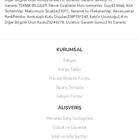
Diğer Bilgiler Ürün Kodu20244278; Ücretsiz Garanti Süresi2 Yıl
Garanti;TEKNİK BİLGİLER Teknik Özellikler Hızlı IsıtmaVar; Güç42 Watt; Kilit
SistemiVar; Maksimum Sıcaklık230?C; Seramik Isı PlakalarıVar; Aksesuarlar
RenkPembe; Ambalajlı Kutu Ölçüleri208*76*240; Kablo Uzunluğu1,8 m;
Diğer Bilgiler Ürün Kodu20244278; Ücretsiz Garanti Süresi2 Yıl Garanti;
Bu ürünün fiyat bilgisi, resim, ürün açıklamalarında ve diğer
konularda yetersiz gördüğünüz noktaları öneri formunu kullanarak
Bu ürüne ilk yorumu siz yapın!
KURUMSAL
tarafımıza iletebilirsiniz.
Görüş ve önerileriniz için teşekkür ederiz.
İletişim
Yorum Yaz
Kargo Takibi
Ürün resmi kalitesiz, bozuk veya görüntülenemiyor.
Havale Bildirim Formu
Ürün açıklamasında eksik bilgiler bulunuyor.
Sipariş Sorgula
Ürün bilgilerinde hatalar bulunuyor.
İletişim Formu
Ürün fiyatı diğer sitelerden daha pahalı.
Bu ürüne benzer farklı alternatifler olmalı.
ALIŞVERİŞ
Mesafeli Satış Sözleşmesi
Gizlilik ve Güvenlik
İptal ve İade Şartları