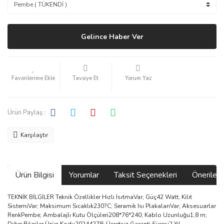
Gelince Haber Ver
Tavsiye Et
Yorum Yaz
Ürün Paylaş :
Karşılaştır
Ürün Bilgisi
Yorumlar
Taksit Seçenekleri
Önerilerin
TEKNİK BİLGİLER Teknik Özellikler Hızlı IsıtmaVar; Güç42 Watt; Kilit
SistemiVar; Maksimum Sıcaklık230?C; Seramik Isı PlakalarıVar; Aksesuarlar
RenkPembe; Ambalajlı Kutu Ölçüleri208*76*240; Kablo Uzunluğu1,8 m;