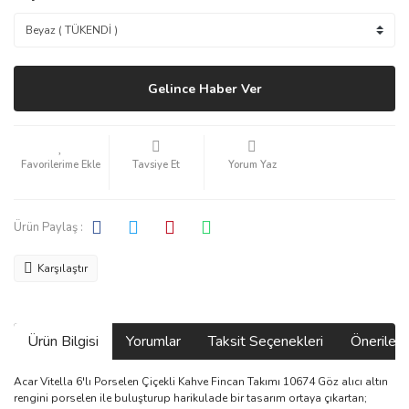
Gelince Haber Ver
Tavsiye Et
Yorum Yaz
Ürün Paylaş :
Karşılaştır
Ürün Bilgisi
Yorumlar
Taksit Seçenekleri
Önerilerin
Acar Vitella 6'lı Porselen Çiçekli Kahve Fincan Takımı 10674 Göz alıcı altın
rengini porselen ile buluşturup harikulade bir tasarım ortaya çıkartan;