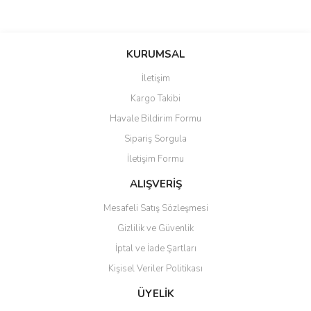
Bu ürünün fiyat bilgisi, resim, ürün açıklamalarında ve diğer
konularda yetersiz gördüğünüz noktaları öneri formunu kullanarak
Bu ürüne ilk yorumu siz yapın!
KURUMSAL
tarafımıza iletebilirsiniz.
Görüş ve önerileriniz için teşekkür ederiz.
İletişim
Yorum Yaz
Kargo Takibi
Ürün resmi kalitesiz, bozuk veya görüntülenemiyor.
Havale Bildirim Formu
Ürün açıklamasında eksik bilgiler bulunuyor.
Sipariş Sorgula
Ürün bilgilerinde hatalar bulunuyor.
İletişim Formu
Ürün fiyatı diğer sitelerden daha pahalı.
Bu ürüne benzer farklı alternatifler olmalı.
ALIŞVERİŞ
Mesafeli Satış Sözleşmesi
Gizlilik ve Güvenlik
İptal ve İade Şartları
Kişisel Veriler Politikası
Gönder
ÜYELİK