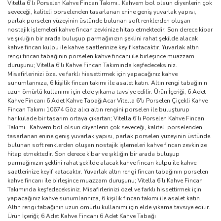
Vitella 6’lı Porselen Kahve Fincan Takımı.. Kahvem bol olsun diyenlerin çok
seveceği, kaliteli porselenden tasarlanan enine geniş yuvarlak yapısı,
parlak porselen yüzeyinin üstünde bulunan soft renklerden oluşan
nostajik işlemeleri kahve fincan zevkinize hitap etmektedir. Son derece kibar
ve şıklığın bir arada buluşup parmağınızın şeklini rahat şekilde alacak
kahve fincan kulpu ile kahve saatlerinize keyif katacaktır. Yuvarlak altın
rengi fincan tabağının porselen kahve fincanı ile birleşince muazzam
duruşunu; Vitella 6’lı Kahve Fincan Takımında keşfedeceksiniz.
Misafirlerinizi özel ve farklı hissettirmek için yapacağınız kahve
sunumlarınıza, 6 kişilik fincan takımı ile asalet katın. Altın rengi tabağının
uzun ömürlü kullanımı için elde yıkama tavsiye edilir. Ürün İçeriği; 6 Adet
Kahve Fincanı 6 Adet Kahve TabağıAcar Vitella 6'lı Porselen Çiçekli Kahve
Fincan Takımı 10674 Göz alıcı altın rengini porselen ile buluşturup
harikulade bir tasarım ortaya çıkartan; Vitella 6’lı Porselen Kahve Fincan
Takımı.. Kahvem bol olsun diyenlerin çok seveceği, kaliteli porselenden
tasarlanan enine geniş yuvarlak yapısı, parlak porselen yüzeyinin üstünde
bulunan soft renklerden oluşan nostajik işlemeleri kahve fincan zevkinize
hitap etmektedir. Son derece kibar ve şıklığın bir arada buluşup
parmağınızın şeklini rahat şekilde alacak kahve fincan kulpu ile kahve
saatlerinize keyif katacaktır. Yuvarlak altın rengi fincan tabağının porselen
kahve fincanı ile birleşince muazzam duruşunu; Vitella 6’lı Kahve Fincan
Takımında keşfedeceksiniz. Misafirlerinizi özel ve farklı hissettirmek için
yapacağınız kahve sunumlarınıza, 6 kişilik fincan takımı ile asalet katın.
Altın rengi tabağının uzun ömürlü kullanımı için elde yıkama tavsiye edilir.
Ürün İçeriği; 6 Adet Kahve Fincanı 6 Adet Kahve Tabağı