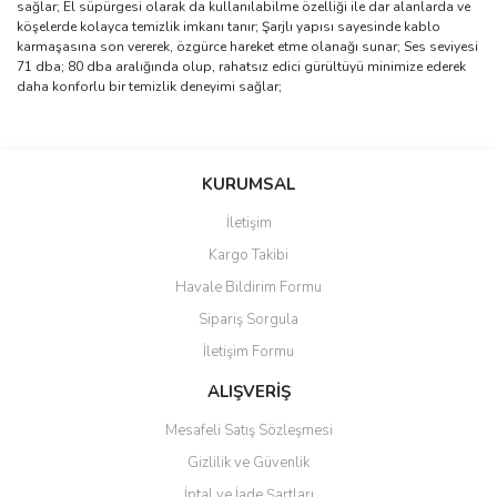
sağlar; El süpürgesi olarak da kullanılabilme özelliği ile dar alanlarda ve
köşelerde kolayca temizlik imkanı tanır; Şarjlı yapısı sayesinde kablo
karmaşasına son vererek, özgürce hareket etme olanağı sunar; Ses seviyesi
71 dba; 80 dba aralığında olup, rahatsız edici gürültüyü minimize ederek
daha konforlu bir temizlik deneyimi sağlar;
Bu ürünün fiyat bilgisi, resim, ürün açıklamalarında ve diğer
konularda yetersiz gördüğünüz noktaları öneri formunu kullanarak
Bu ürüne ilk yorumu siz yapın!
KURUMSAL
tarafımıza iletebilirsiniz.
Görüş ve önerileriniz için teşekkür ederiz.
İletişim
Yorum Yaz
Kargo Takibi
Ürün resmi kalitesiz, bozuk veya görüntülenemiyor.
Havale Bildirim Formu
Ürün açıklamasında eksik bilgiler bulunuyor.
Sipariş Sorgula
Ürün bilgilerinde hatalar bulunuyor.
İletişim Formu
Ürün fiyatı diğer sitelerden daha pahalı.
Bu ürüne benzer farklı alternatifler olmalı.
ALIŞVERİŞ
Mesafeli Satış Sözleşmesi
Gizlilik ve Güvenlik
İptal ve İade Şartları