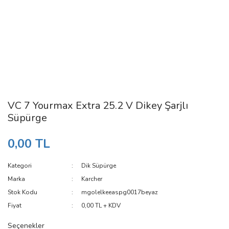
VC 7 Yourmax Extra 25.2 V Dikey Şarjlı
Süpürge
0,00 TL
Kategori
Dik Süpürge
Marka
Karcher
Stok Kodu
mgolelkeeaspg0017beyaz
Fiyat
0,00 TL + KDV
Seçenekler