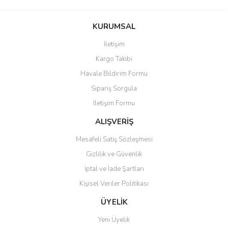
Bu ürünün fiyat bilgisi, resim, ürün açıklamalarında ve diğer
konularda yetersiz gördüğünüz noktaları öneri formunu kullanarak
Bu ürüne ilk yorumu siz yapın!
KURUMSAL
tarafımıza iletebilirsiniz.
Görüş ve önerileriniz için teşekkür ederiz.
İletişim
Yorum Yaz
Kargo Takibi
Ürün resmi kalitesiz, bozuk veya görüntülenemiyor.
Havale Bildirim Formu
Ürün açıklamasında eksik bilgiler bulunuyor.
Sipariş Sorgula
Ürün bilgilerinde hatalar bulunuyor.
İletişim Formu
Ürün fiyatı diğer sitelerden daha pahalı.
Bu ürüne benzer farklı alternatifler olmalı.
ALIŞVERİŞ
Mesafeli Satış Sözleşmesi
Gizlilik ve Güvenlik
İptal ve İade Şartları
Kişisel Veriler Politikası
Gönder
ÜYELİK
Yeni Üyelik