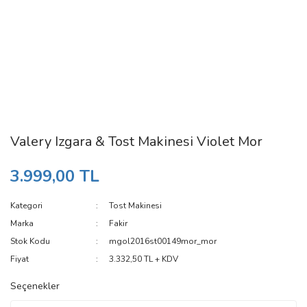
Valery Izgara & Tost Makinesi Violet Mor
3.999,00 TL
Kategori
Tost Makinesi
Marka
Fakir
Stok Kodu
mgol2016st00149mor_mor
Fiyat
3.332,50 TL + KDV
Seçenekler