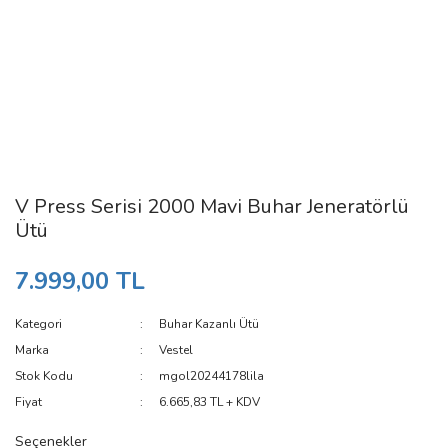
V Press Serisi 2000 Mavi Buhar Jeneratörlü
Ütü
7.999,00 TL
Kategori
Buhar Kazanlı Ütü
Marka
Vestel
Stok Kodu
mgol20244178lila
Fiyat
6.665,83 TL + KDV
Seçenekler