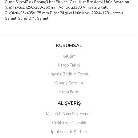
Olma Süresi7 dk Basınç3 bar Fiziksel Özellikler RenkMavi Ürün Boyutları
(cm) (YxGxD)250x280x360 mm Ağırlık g3380 Ambalajlı Kutu
Ölçüleri435x405x175 mm Diğer Bilgiler Ürün Kodu20244178 Ücretsiz
Garanti Süresi2 Yıl Garanti
Bu ürünün fiyat bilgisi, resim, ürün açıklamalarında ve diğer
konularda yetersiz gördüğünüz noktaları öneri formunu kullanarak
Bu ürüne ilk yorumu siz yapın!
KURUMSAL
tarafımıza iletebilirsiniz.
Görüş ve önerileriniz için teşekkür ederiz.
İletişim
Yorum Yaz
Kargo Takibi
Ürün resmi kalitesiz, bozuk veya görüntülenemiyor.
Havale Bildirim Formu
Ürün açıklamasında eksik bilgiler bulunuyor.
Sipariş Sorgula
Ürün bilgilerinde hatalar bulunuyor.
İletişim Formu
Ürün fiyatı diğer sitelerden daha pahalı.
Bu ürüne benzer farklı alternatifler olmalı.
ALIŞVERİŞ
Mesafeli Satış Sözleşmesi
Gizlilik ve Güvenlik
İptal ve İade Şartları