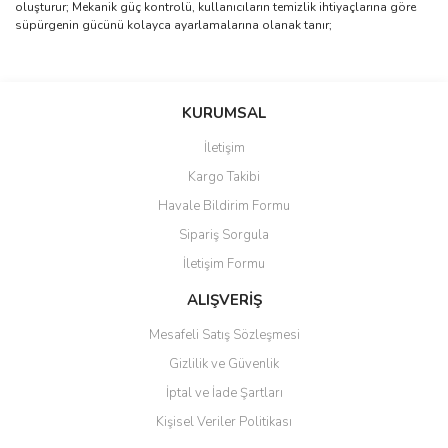
oluşturur; Mekanik güç kontrolü, kullanıcıların temizlik ihtiyaçlarına göre
süpürgenin gücünü kolayca ayarlamalarına olanak tanır;
Bu ürünün fiyat bilgisi, resim, ürün açıklamalarında ve diğer
konularda yetersiz gördüğünüz noktaları öneri formunu kullanarak
Bu ürüne ilk yorumu siz yapın!
KURUMSAL
tarafımıza iletebilirsiniz.
Görüş ve önerileriniz için teşekkür ederiz.
İletişim
Yorum Yaz
Kargo Takibi
Ürün resmi kalitesiz, bozuk veya görüntülenemiyor.
Havale Bildirim Formu
Ürün açıklamasında eksik bilgiler bulunuyor.
Sipariş Sorgula
Ürün bilgilerinde hatalar bulunuyor.
İletişim Formu
Ürün fiyatı diğer sitelerden daha pahalı.
Bu ürüne benzer farklı alternatifler olmalı.
ALIŞVERİŞ
Mesafeli Satış Sözleşmesi
Gizlilik ve Güvenlik
İptal ve İade Şartları
Kişisel Veriler Politikası
Gönder