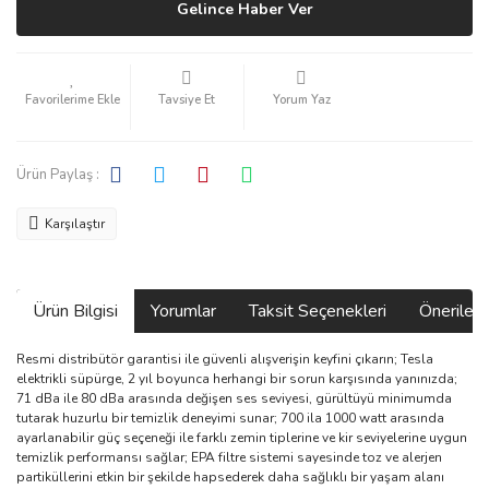
Gelince Haber Ver
Tavsiye Et
Yorum Yaz
Ürün Paylaş :
Karşılaştır
Ürün Bilgisi
Yorumlar
Taksit Seçenekleri
Önerilerin
Resmi distribütör garantisi ile güvenli alışverişin keyfini çıkarın; Tesla
elektrikli süpürge, 2 yıl boyunca herhangi bir sorun karşısında yanınızda;
71 dBa ile 80 dBa arasında değişen ses seviyesi, gürültüyü minimumda
tutarak huzurlu bir temizlik deneyimi sunar; 700 ila 1000 watt arasında
ayarlanabilir güç seçeneği ile farklı zemin tiplerine ve kir seviyelerine uygun
temizlik performansı sağlar; EPA filtre sistemi sayesinde toz ve alerjen
partiküllerini etkin bir şekilde hapsederek daha sağlıklı bir yaşam alanı