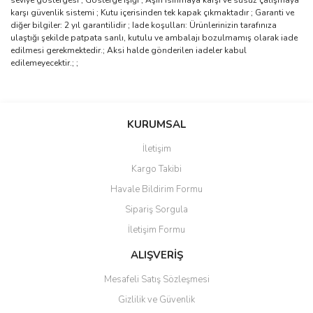
seviye göstergesi ; Gösterge ışığı ; Aşırı ısınmaya karşı ve susuz çalışmaya
karşı güvenlik sistemi ; Kutu içerisinden tek kapak çıkmaktadır ; Garanti ve
diğer bilgiler: 2 yıl garantilidir ; Iade koşulları: Ürünlerinizin tarafınıza
ulaştığı şekilde patpata sarılı, kutulu ve ambalajı bozulmamış olarak iade
edilmesi gerekmektedir.; Aksi halde gönderilen iadeler kabul
edilemeyecektir.; ;
Bu ürünün fiyat bilgisi, resim, ürün açıklamalarında ve diğer
konularda yetersiz gördüğünüz noktaları öneri formunu kullanarak
Bu ürüne ilk yorumu siz yapın!
KURUMSAL
tarafımıza iletebilirsiniz.
Görüş ve önerileriniz için teşekkür ederiz.
İletişim
Yorum Yaz
Kargo Takibi
Ürün resmi kalitesiz, bozuk veya görüntülenemiyor.
Havale Bildirim Formu
Ürün açıklamasında eksik bilgiler bulunuyor.
Sipariş Sorgula
Ürün bilgilerinde hatalar bulunuyor.
İletişim Formu
Ürün fiyatı diğer sitelerden daha pahalı.
Bu ürüne benzer farklı alternatifler olmalı.
ALIŞVERİŞ
Mesafeli Satış Sözleşmesi
Gizlilik ve Güvenlik