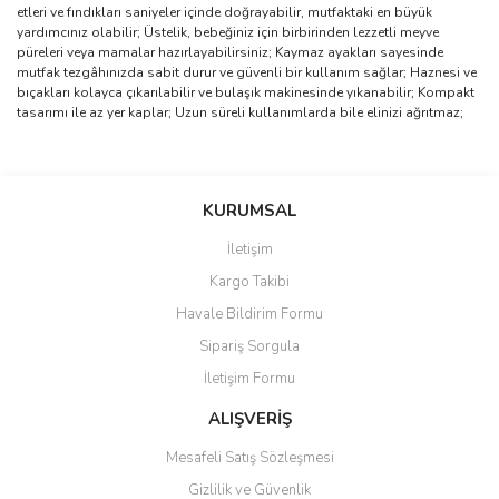
etleri ve fındıkları saniyeler içinde doğrayabilir, mutfaktaki en büyük
yardımcınız olabilir; Üstelik, bebeğiniz için birbirinden lezzetli meyve
püreleri veya mamalar hazırlayabilirsiniz; Kaymaz ayakları sayesinde
mutfak tezgâhınızda sabit durur ve güvenli bir kullanım sağlar; Haznesi ve
bıçakları kolayca çıkarılabilir ve bulaşık makinesinde yıkanabilir; Kompakt
tasarımı ile az yer kaplar; Uzun süreli kullanımlarda bile elinizi ağrıtmaz;
Bu ürünün fiyat bilgisi, resim, ürün açıklamalarında ve diğer
konularda yetersiz gördüğünüz noktaları öneri formunu kullanarak
Bu ürüne ilk yorumu siz yapın!
KURUMSAL
tarafımıza iletebilirsiniz.
Görüş ve önerileriniz için teşekkür ederiz.
İletişim
Yorum Yaz
Kargo Takibi
Ürün resmi kalitesiz, bozuk veya görüntülenemiyor.
Havale Bildirim Formu
Ürün açıklamasında eksik bilgiler bulunuyor.
Sipariş Sorgula
Ürün bilgilerinde hatalar bulunuyor.
İletişim Formu
Ürün fiyatı diğer sitelerden daha pahalı.
Bu ürüne benzer farklı alternatifler olmalı.
ALIŞVERİŞ
Mesafeli Satış Sözleşmesi
Gizlilik ve Güvenlik