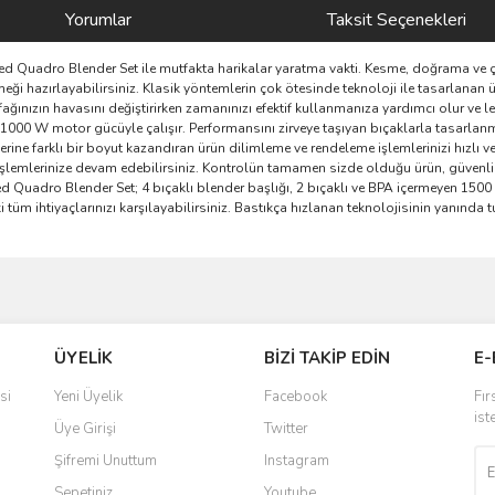
Yorumlar
Taksit Seçenekleri
eed Quadro Blender Set ile mutfakta harikalar yaratma vakti. Kesme, doğrama ve ç
ği hazırlayabilirsiniz. Klasik yöntemlerin çok ötesinde teknoloji ile tasarlanan ü
ınızın havasını değiştirirken zamanınızı efektif kullanmanıza yardımcı olur ve l
00 W motor gücüyle çalışır. Performansını zirveye taşıyan bıçaklarla tasarlanmı
etlerine farklı bir boyut kazandıran ürün dilimleme ve rendeleme işlemlerinizi hızlı
p işlemlerinize devam edebilirsiniz. Kontrolün tamamen sizde olduğu ürün, güvenli k
ed Quadro Blender Set; 4 bıçaklı blender başlığı, 2 bıçaklı ve BPA içermeyen 1500 
 tüm ihtiyaçlarınızı karşılayabilirsiniz. Bastıkça hızlanan teknolojisinin yanında t
ve diğer konularda yetersiz gördüğünüz noktaları öneri formunu kullanarak taraf
Bu ürüne ilk yorumu siz yapın!
ÜYELİK
BİZİ TAKİP EDİN
E-
r.
Yorum Yaz
si
Yeni Üyelik
Facebook
Fır
ist
Üye Girişi
Twitter
Şifremi Unuttum
Instagram
Sepetiniz
Youtube