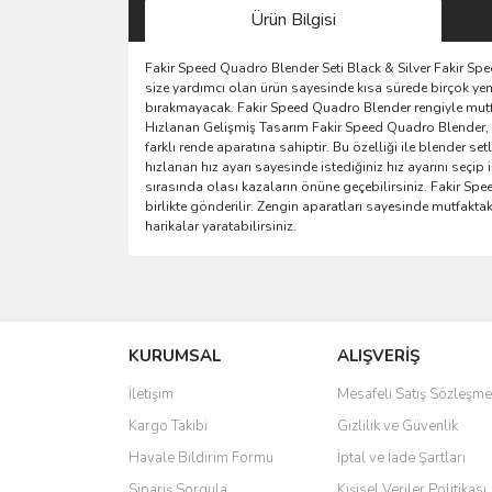
Ürün Bilgisi
Fakir Speed Quadro Blender Seti Black & Silver Fakir Sp
size yardımcı olan ürün sayesinde kısa sürede birçok yeme
bırakmayacak. Fakir Speed Quadro Blender rengiyle mutfağ
Hızlanan Gelişmiş Tasarım Fakir Speed Quadro Blender, 10
farklı rende aparatına sahiptir. Bu özelliği ile blender s
hızlanan hız ayarı sayesinde istediğiniz hız ayarını seçi
sırasında olası kazaların önüne geçebilirsiniz. Fakir Spe
birlikte gönderilir. Zengin aparatları sayesinde mutfaktaki
harikalar yaratabilirsiniz.
Bu ürünün fiyat bilgisi, resim, ürün açıklamalarında 
Görüş ve önerileriniz için teşekkür ederiz.
KURUMSAL
ALIŞVERİŞ
Ürün resmi kalitesiz, bozuk veya görüntülenemiyo
Ürün açıklamasında eksik bilgiler bulunuyor.
İletişim
Mesafeli Satış Sözleşme
Ürün bilgilerinde hatalar bulunuyor.
Kargo Takibi
Gizlilik ve Güvenlik
Ürün fiyatı diğer sitelerden daha pahalı.
Havale Bildirim Formu
İptal ve İade Şartları
Bu ürüne benzer farklı alternatifler olmalı.
Sipariş Sorgula
Kişisel Veriler Politikası