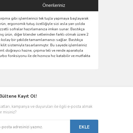
Önerileriniz
ırpma gibi işlemlerinizi tek tuşla yapmaya başlayarak
rün, ergonomik tutuş özelliğiyle sizi asla yarı yolda
ezzetli sofralar hazırlamanıza imkan sunar. Bastıkça
ş ürün, diğer blender setlerinden farklı olmak üzere 2
 ve kolay bir şekilde tamamlamanızı sağlar. Bastıkça
ilit sistemiyle tasarlanmıştır. Bu sayede işlemleriniz
ml doğrayıcı hazne, çırpma teli ve rende aparatıyla
urbo fonksiyonu ile de hızınıza hız katabilir ve mutfakta
ımıza iletebilirsiniz.
Bültene Kayıt Ol!
satları, kampanya ve duyuruları ile ilgili e-posta almak
er misiniz?
EKLE