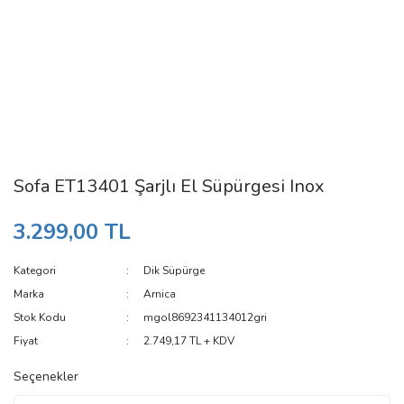
Sofa ET13401 Şarjlı El Süpürgesi Inox
3.299,00 TL
Kategori
Dik Süpürge
Marka
Arnica
Stok Kodu
mgol8692341134012gri
Fiyat
2.749,17 TL + KDV
Seçenekler