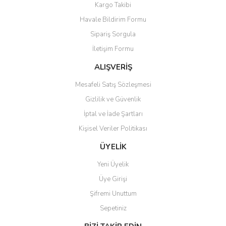
Kargo Takibi
Ürün resmi kalitesiz, bozuk veya görüntülenemiyor.
Havale Bildirim Formu
Ürün açıklamasında eksik bilgiler bulunuyor.
Sipariş Sorgula
Ürün bilgilerinde hatalar bulunuyor.
İletişim Formu
Ürün fiyatı diğer sitelerden daha pahalı.
Bu ürüne benzer farklı alternatifler olmalı.
ALIŞVERİŞ
Mesafeli Satış Sözleşmesi
Gizlilik ve Güvenlik
İptal ve İade Şartları
Kişisel Veriler Politikası
Gönder
ÜYELİK
Yeni Üyelik
Üye Girişi
Şifremi Unuttum
Sepetiniz