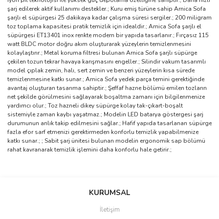
iyon pil teknolojisi ile yüksek güç depolama özelliğine sahiptir.; Daha hızlı
şarj edilerek aktif kullanımı destekler.; Kuru emiş türüne sahip Arnica Sofa
şarjlı el süpürgesi 25 dakikaya kadar çalışma süresi sergiler.; 200 miligram
toz toplama kapasitesi pratik temizlik için idealdir.; Arnica Sofa şarjlı el
süpürgesi ET13401 inox renkte modern bir yapıda tasarlanır.; Fırçasız 115
watt BLDC motor doğru akım oluşturarak yüzeylerin temizlenmesini
kolaylaştırır.; Metal koruma filtresi bulunan Arnica Sofa şarjlı süpürge
çekilen tozun tekrar havaya karışmasını engeller.; Silindir vakum tasarımlı
model çıplak zemin, halı, sert zemin ve benzeri yüzeylerin kısa sürede
temizlenmesine katkı sunar.; Arnica Sofa yedek parça temini gerektiğinde
avantaj oluşturan tasarıma sahiptir.; Şeffaf hazne bölümü emilen tozların
net şekilde görülmesini sağlayarak boşaltma zamanı için bilgilenmenize
yardımcı olur.; Toz hazneli dikey süpürge kolay tak-çıkart-boşalt
sistemiyle zaman kaybı yaşatmaz.; Modelin LED batarya göstergesi şarj
durumunun anlık takip edilmesini sağlar.; Hafif yapıda tasarlanan süpürge
fazla efor sarf etmenizi gerektirmeden konforlu temizlik yapabilmenize
katkı sunar.; ; Sabit şarj ünitesi bulunan modelin ergonomik sap bölümü
rahat kavranarak temizlik işlemini daha konforlu hale getirir.;
Bu ürünün fiyat bilgisi, resim, ürün açıklamalarında ve diğer
konularda yetersiz gördüğünüz noktaları öneri formunu kullanarak
Bu ürüne ilk yorumu siz yapın!
KURUMSAL
tarafımıza iletebilirsiniz.
Görüş ve önerileriniz için teşekkür ederiz.
İletişim
Yorum Yaz