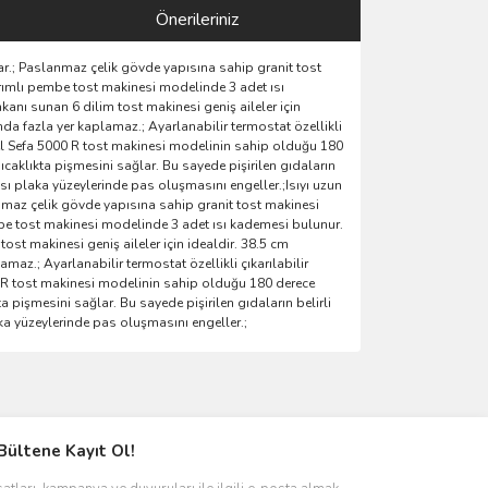
Önerileriniz
ar.; Paslanmaz çelik gövde yapısına sahip granit tost
rımlı pembe tost makinesi modelinde 3 adet ısı
mkanı sunan 6 dilim tost makinesi geniş aileler için
da fazla yer kaplamaz.; Ayarlanabilir termostat özellikli
tel Sefa 5000 R tost makinesi modelinin sahip olduğu 180
sıcaklıkta pişmesini sağlar. Bu sayede pişirilen gıdaların
ısı plaka yüzeylerinde pas oluşmasını engeller.;Isıyı uzun
anmaz çelik gövde yapısına sahip granit tost makinesi
be tost makinesi modelinde 3 adet ısı kademesi bulunur.
 tost makinesi geniş aileler için idealdir. 38.5 cm
az.; Ayarlanabilir termostat özellikli çıkarılabilir
0 R tost makinesi modelinin sahip olduğu 180 derece
ta pişmesini sağlar. Bu sayede pişirilen gıdaların belirli
aka yüzeylerinde pas oluşmasını engeller.;
ımıza iletebilirsiniz.
Bültene Kayıt Ol!