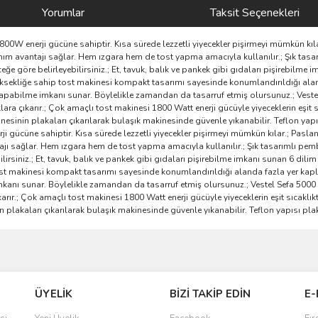
Yorumlar
Taksit Seçenekleri
800W enerji gücüne sahiptir. Kısa sürede lezzetli yiyecekler pişirmeyi mümkün kıl
m avantajı sağlar. Hem ızgara hem de tost yapma amacıyla kullanılır.; Şık tasa
ğe göre belirleyebilirsiniz.; Et, tavuk, balık ve pankek gibi gıdaları pişirebilme i
yüksekliğe sahip tost makinesi kompakt tasarımı sayesinde konumlandırıldığı alan
st yapabilme imkanı sunar. Böylelikle zamandan da tasarruf etmiş olursunuz.; Ves
klara çıkarır.; Çok amaçlı tost makinesi 1800 Watt enerji gücüyle yiyeceklerin eşit 
inesinin plakaları çıkarılarak bulaşık makinesinde güvenle yıkanabilir. Teflon yap
 gücüne sahiptir. Kısa sürede lezzetli yiyecekler pişirmeyi mümkün kılar.; Pasl
ı sağlar. Hem ızgara hem de tost yapma amacıyla kullanılır.; Şık tasarımlı pem
ilirsiniz.; Et, tavuk, balık ve pankek gibi gıdaları pişirebilme imkanı sunan 6 dilim
st makinesi kompakt tasarımı sayesinde konumlandırıldığı alanda fazla yer kaplam
mkanı sunar. Böylelikle zamandan da tasarruf etmiş olursunuz.; Vestel Sefa 500
karır.; Çok amaçlı tost makinesi 1800 Watt enerji gücüyle yiyeceklerin eşit sıcaklık
n plakaları çıkarılarak bulaşık makinesinde güvenle yıkanabilir. Teflon yapısı pl
ve diğer konularda yetersiz gördüğünüz noktaları öneri formunu kullanarak taraf
Bu ürüne ilk yorumu siz yapın!
ÜYELİK
BİZİ TAKİP EDİN
E-
r.
Yorum Yaz