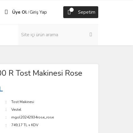
Üye Ol
Giriş Yap
Sepetim
/
0 R Tost Makinesi Rose
L
Tost Makinesi
Vestel
mgol20242934rose_rose
749,17 TL + KDV