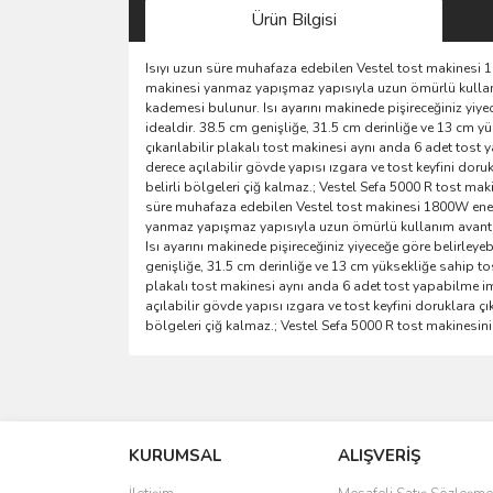
Ürün Bilgisi
Isıyı uzun süre muhafaza edebilen Vestel tost makinesi 1
makinesi yanmaz yapışmaz yapısıyla uzun ömürlü kullanı
kademesi bulunur. Isı ayarını makinede pişireceğiniz yiyece
idealdir. 38.5 cm genişliğe, 31.5 cm derinliğe ve 13 cm 
çıkarılabilir plakalı tost makinesi aynı anda 6 adet to
derece açılabilir gövde yapısı ızgara ve tost keyfini doru
belirli bölgeleri çiğ kalmaz.; Vestel Sefa 5000 R tost mak
süre muhafaza edebilen Vestel tost makinesi 1800W enerji
yanmaz yapışmaz yapısıyla uzun ömürlü kullanım avantaj
Isı ayarını makinede pişireceğiniz yiyeceğe göre belirleyeb
genişliğe, 31.5 cm derinliğe ve 13 cm yüksekliğe sahip to
plakalı tost makinesi aynı anda 6 adet tost yapabilme i
açılabilir gövde yapısı ızgara ve tost keyfini doruklara çı
bölgeleri çiğ kalmaz.; Vestel Sefa 5000 R tost makinesini
Bu ürünün fiyat bilgisi, resim, ürün açıklamalarında 
Görüş ve önerileriniz için teşekkür ederiz.
KURUMSAL
ALIŞVERİŞ
Ürün resmi kalitesiz, bozuk veya görüntülenemiyo
Ürün açıklamasında eksik bilgiler bulunuyor.