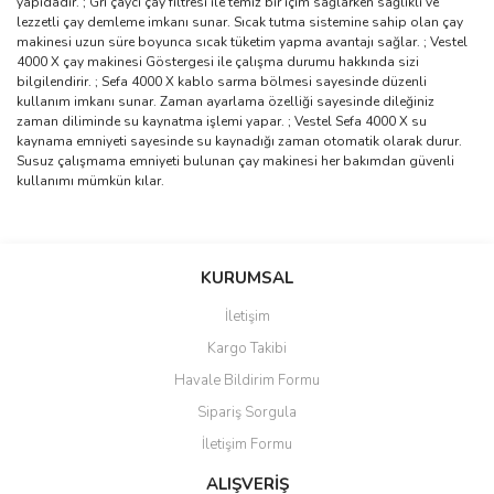
yapıdadır. ; Gri çaycı çay filtresi ile temiz bir içim sağlarken sağlıklı ve
lezzetli çay demleme imkanı sunar. Sıcak tutma sistemine sahip olan çay
makinesi uzun süre boyunca sıcak tüketim yapma avantajı sağlar. ; Vestel
4000 X çay makinesi Göstergesi ile çalışma durumu hakkında sizi
bilgilendirir. ; Sefa 4000 X kablo sarma bölmesi sayesinde düzenli
kullanım imkanı sunar. Zaman ayarlama özelliği sayesinde dileğiniz
zaman diliminde su kaynatma işlemi yapar. ; Vestel Sefa 4000 X su
kaynama emniyeti sayesinde su kaynadığı zaman otomatik olarak durur.
Susuz çalışmama emniyeti bulunan çay makinesi her bakımdan güvenli
kullanımı mümkün kılar.
Bu ürünün fiyat bilgisi, resim, ürün açıklamalarında ve diğer
konularda yetersiz gördüğünüz noktaları öneri formunu kullanarak
Bu ürüne ilk yorumu siz yapın!
KURUMSAL
tarafımıza iletebilirsiniz.
Görüş ve önerileriniz için teşekkür ederiz.
İletişim
Yorum Yaz
Kargo Takibi
Ürün resmi kalitesiz, bozuk veya görüntülenemiyor.
Havale Bildirim Formu
Ürün açıklamasında eksik bilgiler bulunuyor.
Sipariş Sorgula
Ürün bilgilerinde hatalar bulunuyor.
İletişim Formu
Ürün fiyatı diğer sitelerden daha pahalı.
Bu ürüne benzer farklı alternatifler olmalı.
ALIŞVERİŞ