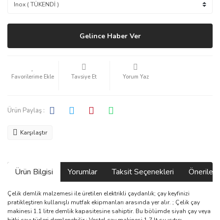
Gelince Haber Ver
Tavsiye Et
Yorum Yaz
Ürün Paylaş :
Karşılaştır
Ürün Bilgisi
Yorumlar
Taksit Seçenekleri
Önerilerin
Çelik demlik malzemesi ile üretilen elektrikli çaydanlık; çay keyfinizi
pratikleştiren kullanışlı mutfak ekipmanları arasında yer alır. ; Çelik çay
makinesi 1.1 litre demlik kapasitesine sahiptir. Bu bölümde siyah çay veya