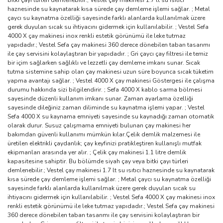
bitki çayı türleri demlenebilir.; Vestel çay makinesi 1.7 lt su ısıtıcı
haznesinde su kaynatarak kısa sürede çay demleme işlemi sağlar. ; Metal
çaycı su kaynatma özelliği sayesinde farklı alanlarda kullanılmak üzere
gerek duyulan sıcak su ihtiyacını gidermek için kullanılabilir. ; Vestel Sefa
4000 X çay makinesi inox renkli estetik görünümü ile leke tutmaz
yapıdadır.; Vestel Sefa çay makinesi 360 derece dönebilen taban tasarımı
ile çay servisini kolaylaştıran bir yapıdadır. ; Gri çaycı çay filtresi ile temiz
bir içim sağlarken sağlıklı ve lezzetli çay demleme imkanı sunar. Sıcak
tutma sistemine sahip olan çay makinesi uzun süre boyunca sıcak tüketim
yapma avantajı sağlar. ; Vestel 4000 X çay makinesi Göstergesi ile çalışma
durumu hakkında sizi bilgilendirir. ; Sefa 4000 X kablo sarma bölmesi
sayesinde düzenli kullanım imkanı sunar. Zaman ayarlama özelliği
sayesinde dileğiniz zaman diliminde su kaynatma işlemi yapar. ; Vestel
Sefa 4000 X su kaynama emniyeti sayesinde su kaynadığı zaman otomatik
olarak durur. Susuz çalışmama emniyeti bulunan çay makinesi her
bakımdan güvenli kullanımı mümkün kılar.Çelik demlik malzemesi ile
üretilen elektrikli çaydanlık; çay keyfinizi pratikleştiren kullanışlı mutfak
ekipmanları arasında yer alır. ; Çelik çay makinesi 1.1 litre demlik
kapasitesine sahiptir. Bu bölümde siyah çay veya bitki çayı türleri
demlenebilir.; Vestel çay makinesi 1.7 lt su ısıtıcı haznesinde su kaynatarak
kısa sürede çay demleme işlemi sağlar. ; Metal çaycı su kaynatma özelliği
sayesinde farklı alanlarda kullanılmak üzere gerek duyulan sıcak su
ihtiyacını gidermek için kullanılabilir. ; Vestel Sefa 4000 X çay makinesi inox
renkli estetik görünümü ile leke tutmaz yapıdadır.; Vestel Sefa çay makinesi
360 derece dönebilen taban tasarımı ile çay servisini kolaylaştıran bir