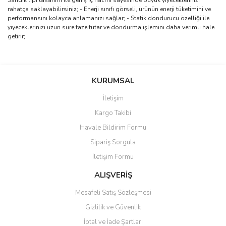
Sandık tipi tasarımı ile geniş iç hacmi sayesinde büyük yiyeceklerinizi
rahatça saklayabilirsiniz; - Enerji sınıfı görseli, ürünün enerji tüketimini ve
performansını kolayca anlamanızı sağlar; - Statik dondurucu özelliği ile
yiyeceklerinizi uzun süre taze tutar ve dondurma işlemini daha verimli hale
getirir;
Bu ürünün fiyat bilgisi, resim, ürün açıklamalarında ve diğer
konularda yetersiz gördüğünüz noktaları öneri formunu kullanarak
Bu ürüne ilk yorumu siz yapın!
KURUMSAL
tarafımıza iletebilirsiniz.
Görüş ve önerileriniz için teşekkür ederiz.
İletişim
Yorum Yaz
Kargo Takibi
Ürün resmi kalitesiz, bozuk veya görüntülenemiyor.
Havale Bildirim Formu
Ürün açıklamasında eksik bilgiler bulunuyor.
Sipariş Sorgula
Ürün bilgilerinde hatalar bulunuyor.
İletişim Formu
Ürün fiyatı diğer sitelerden daha pahalı.
Bu ürüne benzer farklı alternatifler olmalı.
ALIŞVERİŞ
Mesafeli Satış Sözleşmesi
Gizlilik ve Güvenlik
İptal ve İade Şartları